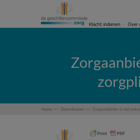
Klacht indienen
Over 
Zorgaanbie
zorgpl
Home
>>
Ziekenhuizen
>>
Zorgaanbieder is niet teko