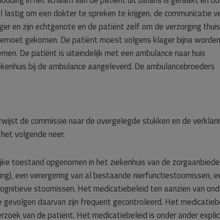
uding in het lichaam van de patiënt uit balans is geraakt en oo
l lastig om een dokter te spreken te krijgen, de communicatie ve
er en zijn echtgenote en de patiënt zelf om de verzorging thuis
gemoet gekomen. De patiënt moest volgens klager bijna worde
en. De patiënt is uiteindelijk met een ambulance naar huis
ekenhuis bij de ambulance aangeleverd. De ambulancebroeders
wijst de commissie naar de overgelegde stukken en de verklari
 het volgende neer.
lijke toestand opgenomen in het ziekenhuis van de zorgaanbieder
g), een verergering van al bestaande nierfunctiestoornissen, e
cognitieve stoornissen. Het medicatiebeleid ten aanzien van ond
 gevolgen daarvan zijn frequent gecontroleerd. Het medicatieb
erzoek van de patiënt. Het medicatiebeleid is onder ander explic