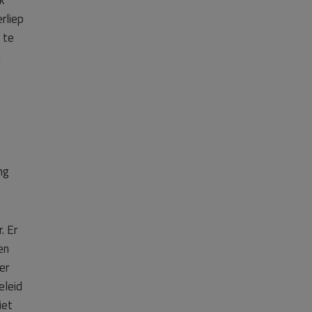
k
rliep
 te
n
ng
. Er
en
er
eleid
iet