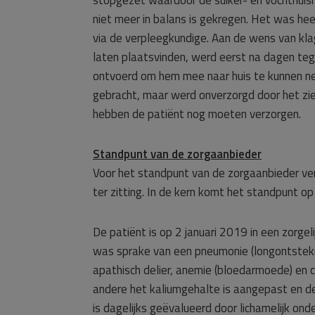
stopgezet waardoor de suiker- en vochthuisho
niet meer in balans is gekregen. Het was hee
via de verpleegkundige. Aan de wens van klag
laten plaatsvinden, werd eerst na dagen te
ontvoerd om hem mee naar huis te kunnen nem
gebracht, maar werd onverzorgd door het zi
hebben de patiënt nog moeten verzorgen.
Standpunt van de zorgaanbieder
Voor het standpunt van de zorgaanbieder ver
ter zitting. In de kern komt het standpunt op
De patiënt is op 2 januari 2019 in een zorge
was sprake van een pneumonie (longontstekin
apathisch delier, anemie (bloedarmoede) en 
andere het kaliumgehalte is aangepast en de
is dagelijks geëvalueerd door lichamelijk ond