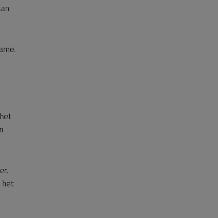
aan
name.
 het
n
er,
 het