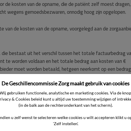
or de kosten van de opname, die de patiënt zelf moest dragen,
plicht wegens gemoedsbezwaren, onnodig hoog zijn opgelopen.
gte van de kosten van de opname, voorgelegd aan de zorgaanbi
 die bestaat uit het verschil tussen het totale factuurbedrag v
nt te worden voldaan en het totale bedrag aan kosten van €
nbieder moet worden betaald, hetgeen neerkomt op een bedrag
De Geschillencommissie Zorg maakt gebruik van cookies
Wij gebruiken functionele, analytische en marketing cookies. Via de kno
rivacy & Cookies beleid kunt u altijd uw toestemming wijzigen of intrekk
 commissie naar de overgelegde stukken en de verklaring ter zitt
(in de balk aan de rechteronderkant van het scherm).
de neer.
Indien u zelf wenst te selecteren welke cookies u wilt accepteren klikt u o
'Zelf instellen'.
d in het ziekenhuis van de zorgaanbieder. Uitgebalanceerde