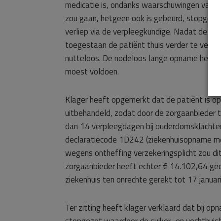
medicatie is, ondanks waarschuwingen van de
zou gaan, hetgeen ook is gebeurd, stopgeze
verliep via de verpleegkundige. Nadat de pat
toegestaan de patiënt thuis verder te verple
nutteloos. De nodeloos lange opname heeft s
moest voldoen.
Klager heeft opgemerkt dat de patiënt is o
uitbehandeld, zodat door de zorgaanbieder
dan 14 verpleegdagen bij ouderdomsklachten
declaratiecode 1D242 (ziekenhuisopname me
wegens ontheffing verzekeringsplicht zou di
zorgaanbieder heeft echter € 14.102,64 gede
ziekenhuis ten onrechte gerekt tot 17 januar
Ter zitting heeft klager verklaard dat bij op