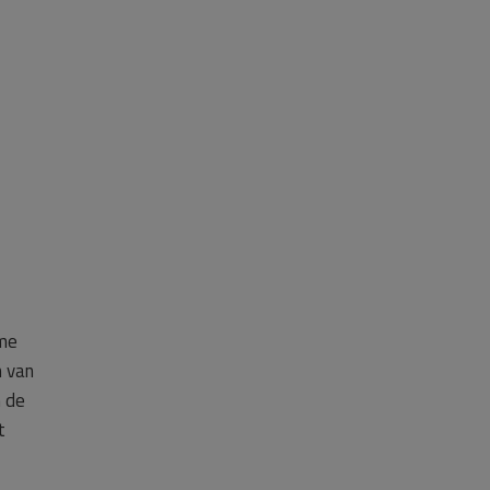
ame
n van
n de
t