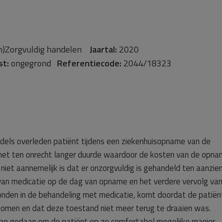
n)Zorgvuldig handelen
Jaartal:
2020
st:
ongegrond
Referentiecode:
2044/18323
ddels overleden patiënt tijdens een ziekenhuisopname van de
 het ten onrecht langer duurde waardoor de kosten van de opn
 niet aannemelijk is dat er onzorgvuldig is gehandeld ten aanzie
an medicatie op de dag van opname en het verdere vervolg va
onden in de behandeling met medicatie, komt doordat de patiën
gekomen en dat deze toestand niet meer terug te draaien was.
aan gedaan om de patiënt op zo comfortabel mogelijke manier,