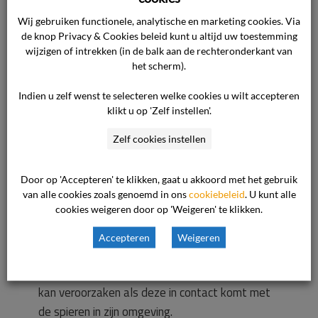
mogelijke risico’s en complicaties. Het gegeven
Wij gebruiken functionele, analytische en marketing cookies. Via
dat de schroefcup steeds minder wordt
de knop Privacy & Cookies beleid kunt u altijd uw toestemming
gebruikt en met betrekking tot zijn toepassing
wijzigen of intrekken (in de balk aan de rechteronderkant van
zijn beperkingen kent, maakt niet dat het
het scherm).
gebruik hiervan leidt tot onzorgvuldig handelen
Indien u zelf wenst te selecteren welke cookies u wilt accepteren
van de chirurg. Het type prothese is inderdaad
klikt u op 'Zelf instellen'.
niet met cliënt besproken, maar dat is ook niet
gebruikelijk, omdat de meeste patiënten weinig
Zelf cookies instellen
weet hebben van de vele verschillende
protheses die op de markt zijn. Deze
Door op 'Accepteren' te klikken, gaat u akkoord met het gebruik
van alle cookies zoals genoemd in ons
hoeveelheid maakt dat het bespreken met een
cookiebeleid
. U kunt alle
cookies weigeren door op 'Weigeren' te klikken.
patiënt van technische details van het
implantaat niet noodzakelijk is. Verder is het
Accepteren
Weigeren
een bekend gegeven dat niet alleen de
schroefcup, maar elke cup irritatie of klachten
kan veroorzaken als deze in contact komt met
de spieren in zijn omgeving.