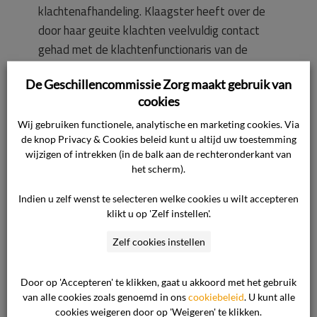
klachtenafhandeling. Klaagster heeft over de
door haar geuite klachten veelvuldig contact
gehad met de klachtenfunctionaris van de
zorgaanbieder. De zorgaanbieder heeft de
De Geschillencommissie Zorg maakt gebruik van
signalen van klaagster over zaken die niet goed
cookies
gegaan zouden zijn serieus genomen en die
signalen zorgvuldig laten onderzoeken. Hiervoor
Wij gebruiken functionele, analytische en marketing cookies. Via
de knop Privacy & Cookies beleid kunt u altijd uw toestemming
is een onderzoekscommissie ingesteld, die
wijzigen of intrekken (in de balk aan de rechteronderkant van
bestond uit onafhankelijke leden afkomstig uit
het scherm).
de zorg en de ondersteunende diensten. Het
Indien u zelf wenst te selecteren welke cookies u wilt accepteren
onderzoek is verricht volgens de PRISMA-
klikt u op 'Zelf instellen'.
methodiek. De uitkomsten hiervan heeft de
zorgaanbieder benut voor reflectie op zijn
Zelf cookies instellen
zorgprocessen.
Door op 'Accepteren' te klikken, gaat u akkoord met het gebruik
van alle cookies zoals genoemd in ons
cookiebeleid
. U kunt alle
De zorgaanbieder heeft met zijn brief van 11
cookies weigeren door op 'Weigeren' te klikken.