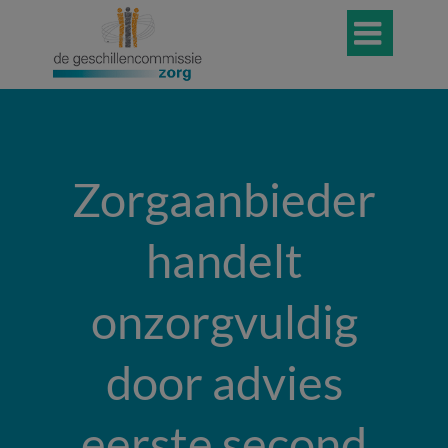

Zorgaanbieder
handelt
onzorgvuldig
door advies
eerste second