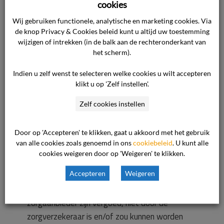
De zorgaanbieder stelt dat zij zich tot een
cookies
maximum heeft ingespannen en aan
Wij gebruiken functionele, analytische en marketing cookies. Via
alle(inspannings)verplichtingen in het kader van
de knop Privacy & Cookies beleid kunt u altijd uw toestemming
de met de cliënt gesloten tandheelkundige
wijzigen of intrekken (in de balk aan de rechteronderkant van
het scherm).
behandelingsovereenkomst heeft voldaan,
waarbij van onzorgvuldig handelen geen sprake
Indien u zelf wenst te selecteren welke cookies u wilt accepteren
is geweest. Zodoende komt klager geen recht
klikt u op 'Zelf instellen'.
op enige schadevergoeding of restitutie toe,
Zelf cookies instellen
aldus de zorgaanbieder. Uit het enkele feit dat
de cliënt niet tevreden is met het gewenste
Door op 'Accepteren' te klikken, gaat u akkoord met het gebruik
resultaat, volgt geen juridische verplichting om
van alle cookies zoals genoemd in ons
cookiebeleid
. U kunt alle
aan de cliënt schadevergoeding te betalen.
cookies weigeren door op 'Weigeren' te klikken.
Overigens betwist de zorgaanbieder dat de
Accepteren
Weigeren
door de cliënt gevorderde kosten, die door de
zorgverzekeraar van de cliënt aan de
zorgaanbieder zijn vergoed, niet door de
zorgverzekeraar is en/of zou kunnen worden