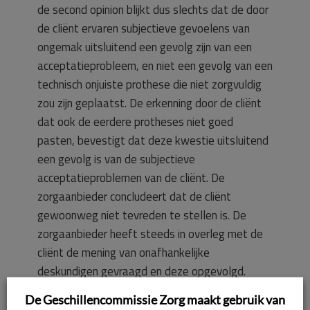
de second opinion blijkt dus slechts dat de door
de cliënt ervaren subjectieve gevoelens van
ongemak uitsluitend een gevolg zijn van een
acceptatieprobleem, en niet een gevolg van een
technisch onjuiste prothese die niet zorgvuldig
zou zijn geplaatst. De erkenning door de cliënt
dat ook de eerdere protheses niet goed
pasten, bevestigt dat deze kwestie uitsluitend
een gevolg is van de subjectieve
acceptatieproblemen van de cliënt. De
zorgaanbieder concludeert dat de cliënt
gewoonweg niet tevreden te stellen is. De
zorgaanbieder heeft steeds in overleg met de
cliënt de mening van onafhankelijke
deskundigen gevraagd en deze opgevolgd.
De Geschillencommissie Zorg maakt gebruik van