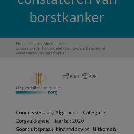
borstkanker
Home
>>
Zorg Algemeen
>>
Zorgaanbieder handelt niet onzorgvuldig bij achteraf
constateren van borstkanker
Commissie:
Zorg Algemeen
Categorie:
Zorgvuldigheid
Jaartal:
2020
Soort uitspraak:
bindend advies
Uitkomst: