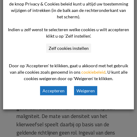
een vrouw die voor een screening in het kader
de knop Privacy & Cookies beleid kunt u altijd uw toestemming
van het bevolkingsonderzoek verschijnt sprake
wijzigen of intrekken (in de balk aan de rechteronderkant van
is van dens klierweefsel en worden vrouwen
het scherm).
niet voor nader onderzoek verwezen uitsluitend
Indien u zelf wenst te selecteren welke cookies u wilt accepteren
vanwege het feit dat sprake is van dens
klikt u op 'Zelf instellen'.
klierweefsel. Dit is ook in overeenstemming met
Zelf cookies instellen
de richtlijn mammacarcinoom, die is opgesteld
op initiatief van het Nationaal
Borstkankeroverleg (NABON), waaruit blijkt dat
Door op 'Accepteren' te klikken, gaat u akkoord met het gebruik
van alle cookies zoals genoemd in ons
cookiebeleid
. U kunt alle
screening met MRI bij vrouwen met hoge
cookies weigeren door op 'Weigeren' te klikken.
densiteit van het mammaweefsel niet wordt
geadviseerd. Doorverwijzing vindt uitsluitend
Accepteren
Weigeren
plaats indien zichtbare aanwijzingen worden
gevonden die zouden kunnen berusten op een
maligniteit. De mate van densiteit van het
klierweefsel speelt daarbij op basis van de
geldende richtlijnen geen rol. Ingeval van dens