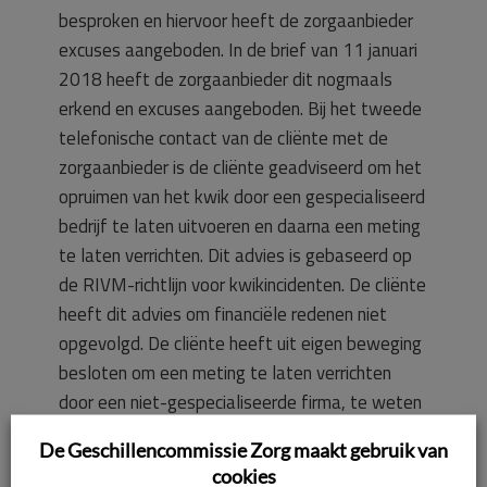
besproken en hiervoor heeft de zorgaanbieder
excuses aangeboden. In de brief van 11 januari
2018 heeft de zorgaanbieder dit nogmaals
erkend en excuses aangeboden. Bij het tweede
telefonische contact van de cliënte met de
zorgaanbieder is de cliënte geadviseerd om het
opruimen van het kwik door een gespecialiseerd
bedrijf te laten uitvoeren en daarna een meting
te laten verrichten. Dit advies is gebaseerd op
de RIVM-richtlijn voor kwikincidenten. De cliënte
heeft dit advies om financiële redenen niet
opgevolgd. De cliënte heeft uit eigen beweging
besloten om een meting te laten verrichten
door een niet-gespecialiseerde firma, te weten
de firma [naam meetbedrijf]. De firma [naam
De Geschillencommissie Zorg maakt gebruik van
meetbedrijf] heeft niet opgeruimd en er zijn
cookies