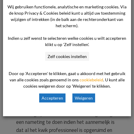
geen nauwkeurige metingen verricht. De firma
Wij gebruiken functionele, analytische en marketing cookies. Via
[naam meetbedrijf] heeft alleen een meting
de knop Privacy & Cookies beleid kunt u altijd uw toestemming
verricht in de kamer waar de barometer is
wijzigen of intrekken (in de balk aan de rechteronderkant van
gevallen. De zorgaanbieder is van de meting van
het scherm).
5 ug op de hoogte gesteld. Daarna heeft de
Indien u zelf wenst te selecteren welke cookies u wilt accepteren
zorgaanbieder de cliënte geadviseerd om het
klikt u op 'Zelf instellen'.
Verbond van Verzekeraars te benaderen en een
klacht tegen de eigen verzekeraar in te dienen,
Zelf cookies instellen
met als doel dat een professionele opruimactie
en een nameting alsnog worden vergoed. Dit
Door op 'Accepteren' te klikken, gaat u akkoord met het gebruik
van alle cookies zoals genoemd in ons
cookiebeleid
. U kunt alle
advies heef de cliënte naast zich neergelegd.
cookies weigeren door op 'Weigeren' te klikken.
Omdat er niet professioneel is opgeruimd en
niet adequaat is gemeten, is de kans groot dat
Accepteren
Weigeren
er nog kwikdruppels in de woning van de cliënte
aanwezig zijn. Het RIVM kan worden gevraagd
een nameting te doen indien het aannemelijk is
dat al het kwik professioneel is opgeruimd en