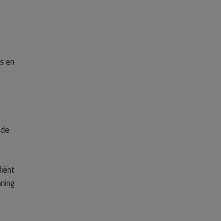
s en
nde
liënt
ning