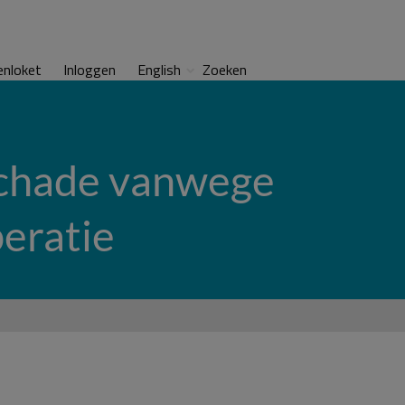
enloket
Inloggen
English
Zoeken
 schade vanwege
peratie