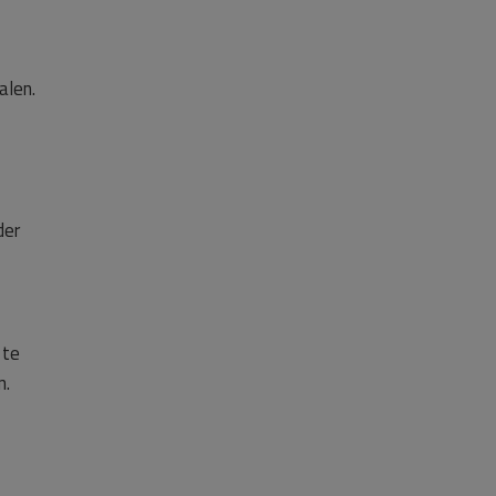
alen.
der
 te
n.