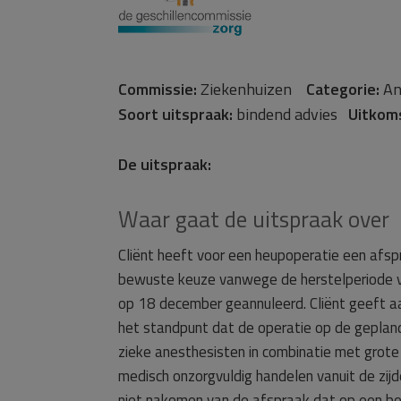
Commissie:
Ziekenhuizen
Categorie:
An
Soort uitspraak:
bindend advies
Uitkom
De uitspraak:
Waar gaat de uitspraak over
Cliënt heeft voor een heupoperatie een af
bewuste keuze vanwege de herstelperiode v
op 18 december geannuleerd. Cliënt geeft aa
het standpunt dat de operatie op de geplan
zieke anesthesisten in combinatie met grote
medisch onzorgvuldig handelen vanuit de zijd
niet nakomen van de afspraak dat op een be