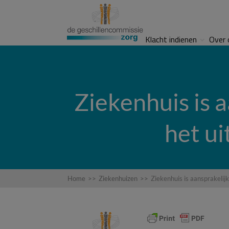
Klacht indienen
Over 
Ziekenhuis is 
het ui
Home
>>
Ziekenhuizen
>>
Ziekenhuis is aansprakelij