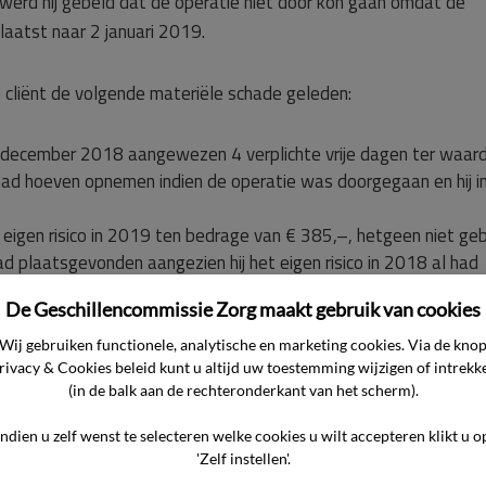
 werd hij gebeld dat de operatie niet door kon gaan omdat de
laatst naar 2 januari 2019.
 cliënt de volgende materiële schade geleden:
 december 2018 aangewezen 4 verplichte vrije dagen ter waar
 had hoeven opnemen indien de operatie was doorgegaan en hij in
 eigen risico in 2019 ten bedrage van € 385,–, hetgeen niet ge
d plaatsgevonden aangezien hij het eigen risico in 2018 al had
De Geschillencommissie Zorg maakt gebruik van cookies
door de verplaatsing van de operatie pas vanaf
Wij gebruiken functionele, analytische en marketing cookies. Via de kno
e tijd de trein of taxi diende te nemen om bij fysieke afspraken
rivacy & Cookies beleid kunt u altijd uw toestemming wijzigen of intrekk
(in de balk aan de rechteronderkant van het scherm).
Indien u zelf wenst te selecteren welke cookies u wilt accepteren klikt u o
oor de verplaatsing noodzakelijk werd, aangezien de cliënt op 
'Zelf instellen'.
and voor zijn eigen bedrijf en dit fysiek te inspannend was om 