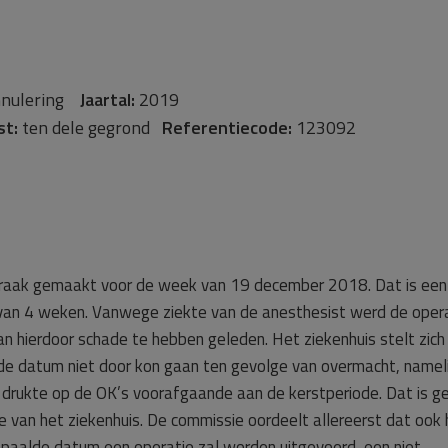
nulering
Jaartal:
2019
st:
ten dele gegrond
Referentiecode:
123092
spraak gemaakt voor de week van 19 december 2018. Dat is een
an 4 weken. Vanwege ziekte van de anesthesist werd de oper
n hierdoor schade te hebben geleden. Het ziekenhuis stelt zich
de datum niet door kon gaan ten gevolge van overmacht, nameli
 drukte op de OK’s voorafgaande aan de kerstperiode. Dat is g
e van het ziekenhuis. De commissie oordeelt allereerst dat ook 
paalde datum een operatie zal worden uitgevoerd, een niet