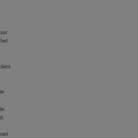
naar
 het
liënt
er.
de
d,
niet