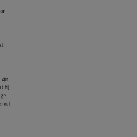
oor
et
zijn
t hij
ege
 niet