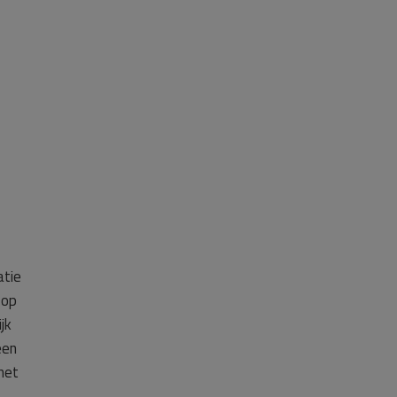
atie
 op
jk
een
het