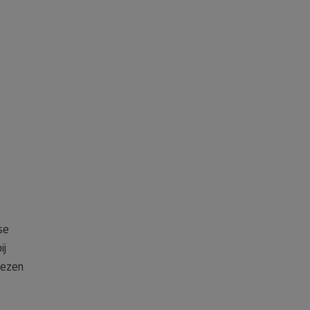
se
ij
wezen