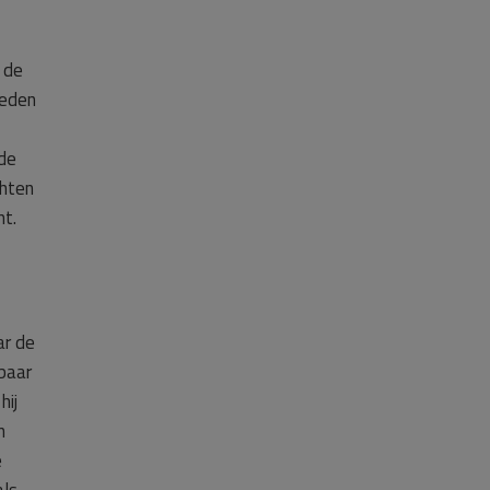
 de
heden
(de
chten
ht.
ar de
baar
hij
n
e