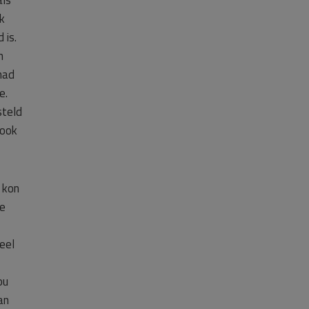
als
k
 is.
n
had
e.
steld
 ook
 kon
ie
eel
ou
an