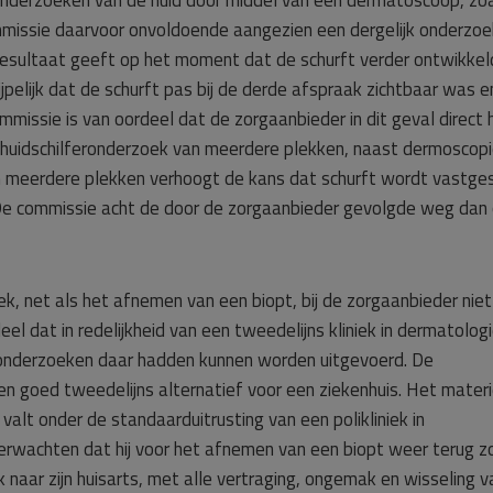
l onderzoeken van de huid door middel van een dermatoscoop, zo
missie daarvoor onvoldoende aangezien een dergelijk onderzoe
esultaat geeft op het moment dat de schurft verder ontwikkeld
jpelijk dat de schurft pas bij de derde afspraak zichtbaar was e
mmissie is van oordeel dat de zorgaanbieder in dit geval direct 
 huidschilferonderzoek van meerdere plekken, naast dermoscopi
an meerdere plekken verhoogt de kans dat schurft wordt vastge
 De commissie acht de door de zorgaanbieder gevolgde weg dan
ek, net als het afnemen van een biopt, bij de zorgaanbieder niet
l dat in redelijkheid van een tweedelijns kliniek in dermatolog
onderzoeken daar hadden kunnen worden uitgevoerd. De
en goed tweedelijns alternatief voor een ziekenhuis. Het materi
valt onder de standaarduitrusting van een polikliniek in
verwachten dat hij voor het afnemen van een biopt weer terug z
 naar zijn huisarts, met alle vertraging, ongemak en wisseling v