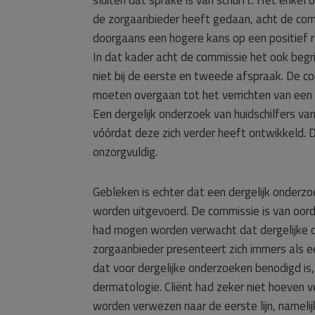
sluiten dat sprake is van schurft. Het enke
de zorgaanbieder heeft gedaan, acht de com
doorgaans een hogere kans op een positief r
In dat kader acht de commissie het ook begri
niet bij de eerste en tweede afspraak. De co
moeten overgaan tot het verrichten van een
Een dergelijk onderzoek van huidschilfers v
vóórdat deze zich verder heeft ontwikkeld.
onzorgvuldig.
Gebleken is echter dat een dergelijk onderzo
worden uitgevoerd. De commissie is van oordee
had mogen worden verwacht dat dergelijke 
zorgaanbieder presenteert zich immers als e
dat voor dergelijke onderzoeken benodigd is, 
dermatologie. Cliënt had zeker niet hoeven 
worden verwezen naar de eerste lijn, namelijk