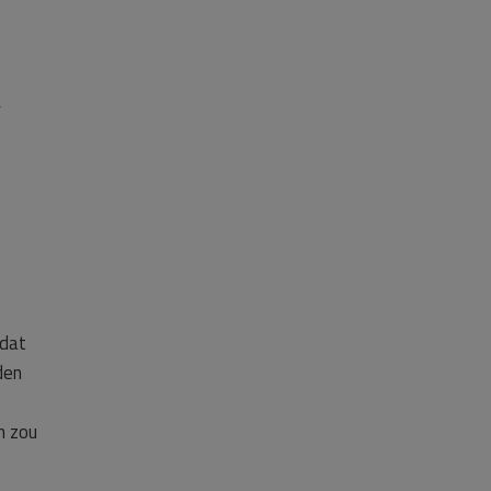
er
 dat
den
n zou