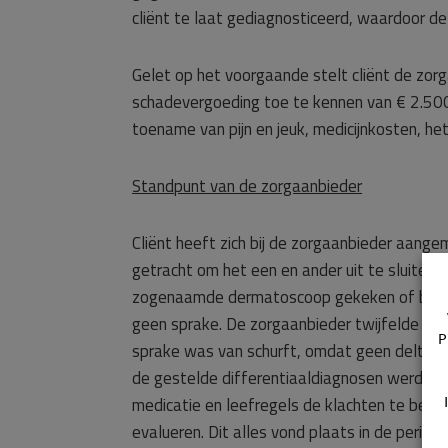
cliënt te laat gediagnosticeerd, waardoor d
Gelet op het voorgaande stelt cliënt de zor
schadevergoeding toe te kennen van € 2.500,
toename van pijn en jeuk, medicijnkosten, he
Standpunt van de zorgaanbieder
Cliënt heeft zich bij de zorgaanbieder aang
getracht om het een en ander uit te sluiten
zogenaamde dermatoscoop gekeken of bij cl
geen sprake. De zorgaanbieder twijfelde weli
P
sprake was van schurft, omdat geen delta si
de gestelde differentiaaldiagnosen werd do
medicatie en leefregels de klachten te beha
evalueren. Dit alles vond plaats in de peri