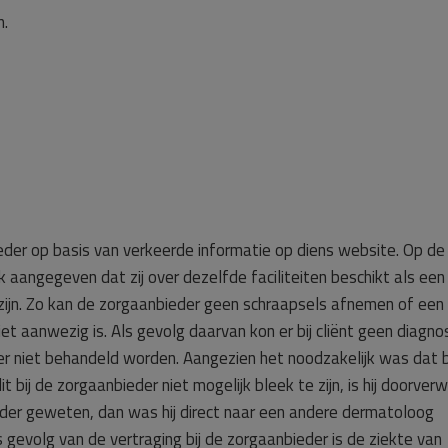
n.
eder op basis van verkeerde informatie op diens website. Op de
aangegeven dat zij over dezelfde faciliteiten beschikt als een
te zijn. Zo kan de zorgaanbieder geen schraapsels afnemen of een
t aanwezig is. Als gevolg daarvan kon er bij cliënt geen diagno
er niet behandeld worden. Aangezien het noodzakelijk was dat b
 bij de zorgaanbieder niet mogelijk bleek te zijn, is hij doorver
rder geweten, dan was hij direct naar een andere dermatoloog
 gevolg van de vertraging bij de zorgaanbieder is de ziekte van