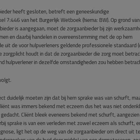
ieder heeft gesloten, betreft een geneeskundige
kel 7:446 van het Burgerlijk Wetboek (hierna: BW). Op grond van
bieder is aangegaan, moet de zorgaanbieder bij zijn werkzaam
nemen en daarbij handelen in overeenstemming met de op hem
de uit de voor hulpverleners geldende professionele standaard 
ze zorgplicht houdt in dat de zorgaanbieder die zorg moet betra
end hulpverlener in dezelfde omstandigheden zou hebben betrac
olgt.
ect duidelijk moeten zijn dat bij hem sprake was van schurft, ma
 Cliënt was immers bekend met eczeem dus het was niet ondenk
gedacht. Cliënt bleek eveneens bekend met schurft, aangezien 
rbij sprake is van een verleden met zowel eczeem als schurft, e
agnose, ligt het op de weg van de zorgaanbieder om direct uit t