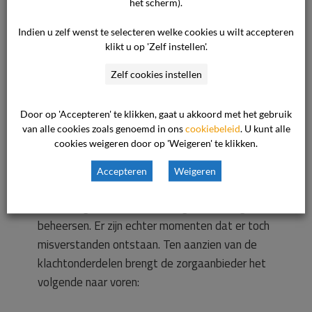
het scherm).
Standpunt van de zorgaanbieder
Indien u zelf wenst te selecteren welke cookies u wilt accepteren
klikt u op 'Zelf instellen'.
Voor het standpunt van de zorgaanbieder
Zelf cookies instellen
verwijst de commissie naar de brief van de
zorgaanbieder van 15 mei 2018. In de kern
Door op 'Accepteren' te klikken, gaat u akkoord met het gebruik
komt dit standpunt op het volgende neer.
van alle cookies zoals genoemd in ons
cookiebeleid
. U kunt alle
cookies weigeren door op 'Weigeren' te klikken.
De cliënt heeft een autismespectrum stoornis.
Accepteren
Weigeren
Dat vraagt een specifieke stijl van begeleiden
die de begeleiders van de zorgaanbieder goed
beheersen. Er zijn echter momenten dat er toch
misverstanden ontstaan. Ten aanzien van de
klachtonderdelen brengt de zorgaanbieder het
volgende naar voren: