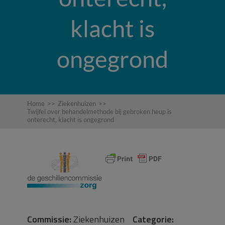
klacht is
ongegrond
Home
>>
Ziekenhuizen
>>
Twijfel over behandelmethode bij gebroken heup is
onterecht, klacht is ongegrond
Commissie:
Ziekenhuizen
Categorie: