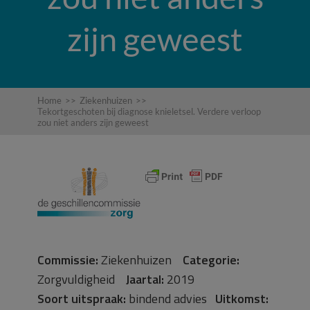
zijn geweest
Home
>>
Ziekenhuizen
>>
Tekortgeschoten bij diagnose knieletsel. Verdere verloop
zou niet anders zijn geweest
Commissie:
Ziekenhuizen
Categorie:
Zorgvuldigheid
Jaartal:
2019
Soort uitspraak:
bindend advies
Uitkomst: