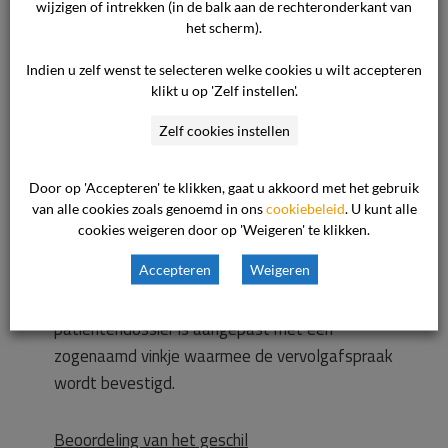
eindresultaat van een beschadigde knie en
wijzigen of intrekken (in de balk aan de rechteronderkant van
pijnklachten niet anders zijn geweest, gelet op
het scherm).
de bestaande pijn- en gewrichtsproblemen die
Indien u zelf wenst te selecteren welke cookies u wilt accepteren
cliënt reeds voor de val ondervond. Het
klikt u op 'Zelf instellen'.
ziekenhuis verzoekt de commissie de klacht
Zelf cookies instellen
ongegrond te verklaren en de vordering af te
wijzen.
Door op 'Accepteren' te klikken, gaat u akkoord met het gebruik
van alle cookies zoals genoemd in ons
cookiebeleid
. U kunt alle
Ter zitting heeft het ziekenhuis aangegeven dat
cookies weigeren door op 'Weigeren' te klikken.
inmiddels het protocol is bijgesteld en dat thans
Accepteren
Weigeren
dergelijke knieblessures altijd na een week
worden herbeoordeeld. Ook het elektronische
patiëntendossier is aangepast met een
zogenaamd vinkje waarmee de vervolgafspraak
wordt bevestigd.
Beoordeling van het geschil