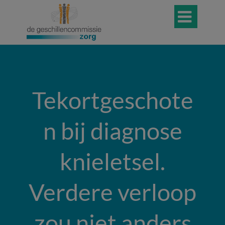

Tekortgeschote
n bij diagnose
knieletsel.
Verdere verloop
zou niet anders