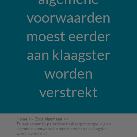
voorwaarden
moest eerder
aan klaagster
worden
verstrekt
Home
>>
Zorg Algemeen
>>
Te laat komen bij palliatieve thuiszorg onzorgvuldig en
algemene voorwaarden moest eerder aan klaagster
worden verstrekt