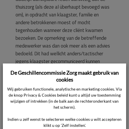
thuiszorg (als deze al überhaupt bevoegd was
om), in opdracht van klaagster, familie en
andere betrokkenen moest of mocht
tegenhouden wanneer deze cliënt kwamen
bezoeken. De opmerking van de betreffende
medewerker was dan ook meer als een advies
bedoeld. Dit had wellicht anders/tactischer
jegens klaagster gecommuniceerd kunnen
worden.
De Geschillencommissie Zorg maakt gebruik van
cookies
4.
Wij gebruiken functionele, analytische en marketing cookies. Via
Volgens de ziekhuisoverdracht had klaagster,
de knop Privacy & Cookies beleid kunt u altijd uw toestemming
maar ook de kinderen van cliënt al vóór het
wijzigen of intrekken (in de balk aan de rechteronderkant van
het scherm).
ontslag uit het ziekenhuis contact met de
zorghulpmiddelenwinkel [naam]. Het ziekenhuis
Indien u zelf wenst te selecteren welke cookies u wilt accepteren
of de huisarts zorgt voor de levering van de
klikt u op 'Zelf instellen'.