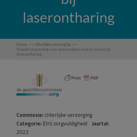
laserontharing
Home
>>
Uiterlijke verzorging
>>
Schadevergoeding voor beschadigen huid en tattoo bij
laserontharing
Commissie:
Uiterlijke verzorging
Categorie:
(On) zorgvuldigheid
Jaartal:
2022