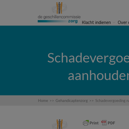
Klacht indienen
Over 
Schadevergoed
aanhouden
Home
>>
Gehandicaptenzorg
>>
Schadevergoeding na