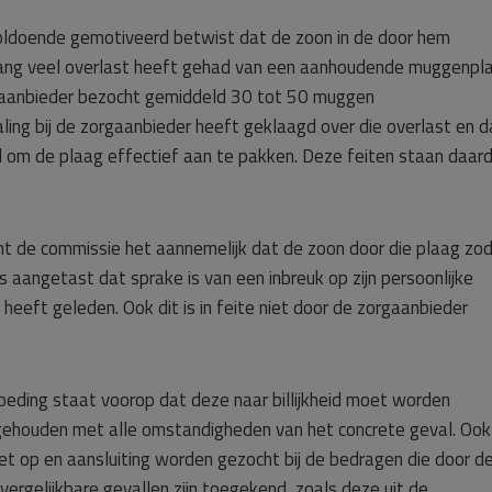
oldoende gemotiveerd betwist dat de zoon in de door hem
lang veel overlast heeft gehad van een aanhoudende muggenpl
zorgaanbieder bezocht gemiddeld 30 tot 50 muggen
ling bij de zorgaanbieder heeft geklaagd over die overlast en d
aagd om de plaag effectief aan te pakken. Deze feiten staan daar
ht de commissie het aannemelijk dat de zoon door die plaag zo
is aangetast dat sprake is van een inbreuk op zijn persoonlijke
heeft geleden. Ook dit is in feite niet door de zorgaanbieder
oeding staat voorop dat deze naar billijkheid moet worden
gehouden met alle omstandigheden van het concrete geval. Ook
et op en aansluiting worden gezocht bij de bedragen die door d
 vergelijkbare gevallen zijn toegekend, zoals deze uit de