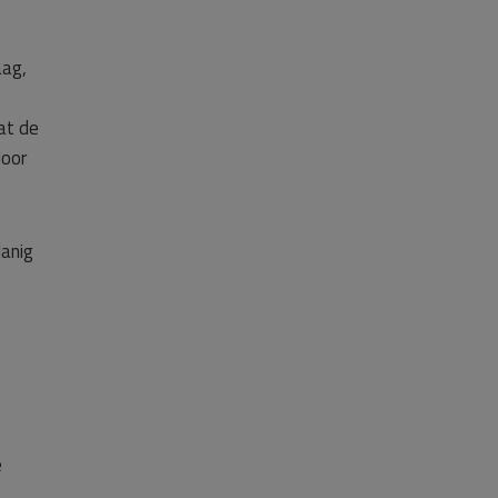
aag,
at de
door
danig
e