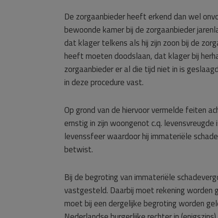
De zorgaanbieder heeft erkend dan wel onv
bewoonde kamer bij de zorgaanbieder jaren
dat klager telkens als hij zijn zoon bij de 
heeft moeten doodslaan, dat klager bij herha
zorgaanbieder er al die tijd niet in is gesl
in deze procedure vast.
Op grond van de hiervoor vermelde feiten ac
ernstig in zijn woongenot c.q. levensvreugde 
levenssfeer waardoor hij immateriële schade 
betwist.
Bij de begroting van immateriële schadeverg
vastgesteld. Daarbij moet rekening worden 
moet bij een dergelijke begroting worden gel
Nederlandse burgerlijke rechter in (enigszins)