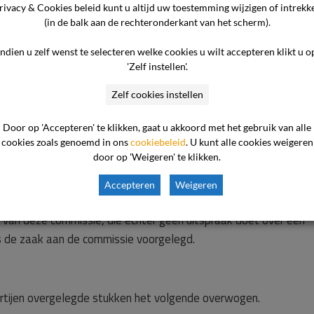
an een schadevergoeding. Klager verlangt een schadevergoeding
rivacy & Cookies beleid kunt u altijd uw toestemming wijzigen of intrekk
(in de balk aan de rechteronderkant van het scherm).
ed dat de zoon door die plaag is aangedaan. De zorgaanbieder 
t geen richtlijn te hebben waarop hij de hoogte van die vergoe
Indien u zelf wenst te selecteren welke cookies u wilt accepteren klikt u o
k aan de commissie voorgelegd voor een bindend advies over 
'Zelf instellen'.
Zelf cookies instellen
Door op 'Accepteren' te klikken, gaat u akkoord met het gebruik van alle
rwijst de commissie naar de overgelegde stukken. In de kern k
cookies zoals genoemd in ons
cookiebeleid
. U kunt alle cookies weigeren
door op 'Weigeren' te klikken.
Accepteren
Weigeren
lachtenadviescommissie Cliënten van de zorgaanbieder. De
k van deze commissie, die echter geen uitspraak doet over een
s de zaak aan de commissie voorgelegd.
rtijen overgelegde stukken het volgende overwogen.