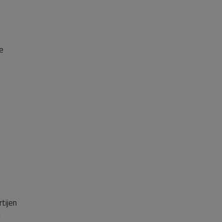
e
tijen
l