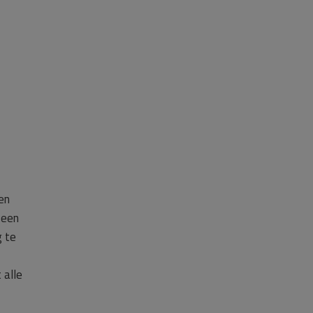
en
 een
g te
 alle