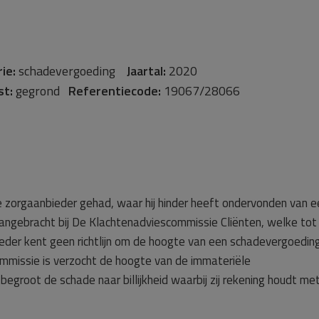
ie:
schadevergoeding
Jaartal:
2020
st:
gegrond
Referentiecode:
19067/28066
 de zorgaanbieder gehad, waar hij hinder heeft ondervonden van e
ngebracht bij De Klachtenadviescommissie Cliënten, welke tot
eder kent geen richtlijn om de hoogte van een schadevergoedin
commissie is verzocht de hoogte van de immateriële
groot de schade naar billijkheid waarbij zij rekening houdt met