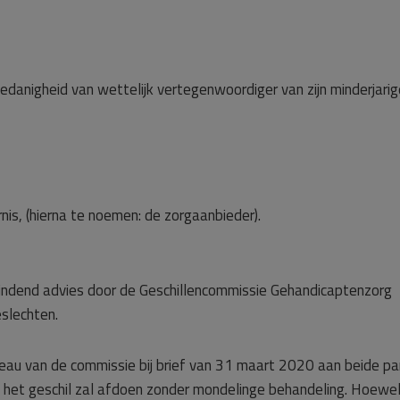
oedanigheid van wettelijk vertegenwoordiger van zijn minderjarig
nis, (hierna te noemen: de zorgaanbieder).
j bindend advies door de Geschillencommissie Gehandicaptenzorg
eslechten.
reau van de commissie bij brief van 31 maart 2020 aan beide par
n het geschil zal afdoen zonder mondelinge behandeling. Hoewe