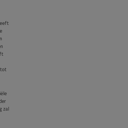
heeft
de
n
en
ft
 tot
iële
der
g zal