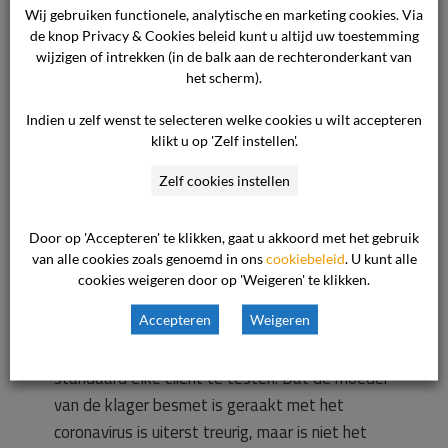
Wij gebruiken functionele, analytische en marketing cookies. Via
Voor het standpunt van de zorgaanbieder
de knop Privacy & Cookies beleid kunt u altijd uw toestemming
verwijst de commissie naar de overgelegde
wijzigen of intrekken (in de balk aan de rechteronderkant van
stukken. In de kern komt het standpunt op het
het scherm).
volgende neer.
Indien u zelf wenst te selecteren welke cookies u wilt accepteren
klikt u op 'Zelf instellen'.
De zorgaanbieder heeft zich in de lastige
Zelf cookies instellen
periode waarin de verpleeghuizen zwaar waren
getroffen door het coronavirus maximaal
Door op 'Accepteren' te klikken, gaat u akkoord met het gebruik
ingespannen om besmetting van zijn cliënten te
van alle cookies zoals genoemd in ons
cookiebeleid
. U kunt alle
voorkomen. Het risico op besmetting kon (en
cookies weigeren door op 'Weigeren' te klikken.
kan) echter niet worden uitgebannen. De
Accepteren
Weigeren
zorgaanbieder had niet de capaciteit om
iedereen een eigen kamer te bieden of om
standaard elke cliënt te testen. Dat de moeder
van de klager besmet is geraakt met het
coronavirus is uiterst treurig, maar is niet het