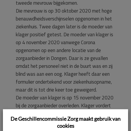
tweede mevrouw bijgekomen.
Die mevrouw is op 30 oktober 2020 met hoge
benauwdheidsverschijnselen opgenomen in het
ziekenhuis. Twee dagen later is de moeder van
klager positief getest. De moeder van klager is
op 4 november 2020 vanwege Corona
opgenomen op een andere locatie van de
zorgaanbieder in Dongen. Daar is ze gevallen
omdat het personeel niet in de buurt was en zij
blind was aan een oog. Klager heeft daar een
formulier ondertekend voor ziekenhuisopname,
maar dit is tot drie keer toe geweigerd.
De moeder van klager is op 15 november 2020
bij de zorgaanbieder overleden. Klager vordert
een bedrag van € 25.000,–.
De Geschillencommissie Zorg maakt gebruik van
cookies
Standpunt van de zorgaanbieder