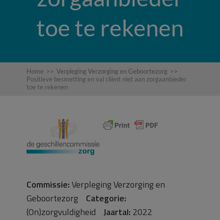
toe te rekenen
Home
>>
Verpleging Verzorging en Geboortezorg
>>
Positieve besmetting en val cliënt niet aan zorgaanbieder
toe te rekenen
Commissie:
Verpleging Verzorging en
Geboortezorg
Categorie:
(On)zorgvuldigheid
Jaartal:
2022