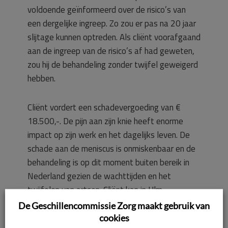
voldoende geïnformeerd over de risico’s van
een dergelijke ingreep. Zo zou er pas na 20 jaar
slijtage kunnen optreden. Als cliënt voorafgaand
aan de ingreep van de risico’s af had geweten,
zou hij de behandeling zonder twijfel geweigerd
hebben.
Cliënt vordert een schadevergoeding van €
18.500,-. De pijn aan zijn knie heeft enorme
impact op zijn werk en het dagelijks leven. De
schade aan de meniscus is onmiskenbaar en de
behandeling is op dit moment buiten bereik in
Nederland gezien de wachttijden en het
twijfelen van artsen. Cliënt kan in Ulm
(Duitsland) een hersteloperatie ondergaan, die
De Geschillencommissie Zorg maakt gebruik van
voor een deel door de
cookies