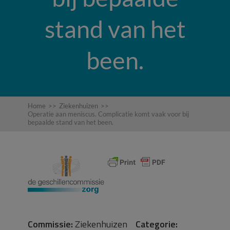
stand van het
been.
Home
>>
Ziekenhuizen
>>
Operatie aan meniscus. Complicatie komt vaak voor bij
bepaalde stand van het been.
Commissie:
Ziekenhuizen
Categorie: