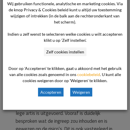
verzekeringsmaatschappij zal worden vergoed.
Wij gebruiken functionele, analytische en marketing cookies. Via
Cliënt wenst de kosten voor revalidatie, verblijf
de knop Privacy & Cookies beleid kunt u altijd uw toestemming
wijzigen of intrekken (in de balk aan de rechteronderkant van
en de reis vergoed te krijgen.
het scherm).
Standpunt van de zorgaanbieder
Indien u zelf wenst te selecteren welke cookies u wilt accepteren
klikt u op 'Zelf instellen'.
Voor het standpunt van de zorgaanbieder
verwijst de commissie naar de overgelegde
Zelf cookies instellen
stukken. In de kern komt het standpunt op het
volgende neer.
Door op 'Accepteren' te klikken, gaat u akkoord met het gebruik
van alle cookies zoals genoemd in ons
cookiebeleid
. U kunt alle
cookies weigeren door op 'Weigeren' te klikken.
De zorgaanbieder is van mening dat de
behandelaar conform de richtlijn van de
Accepteren
Weigeren
Nederlandse Vereniging voor Orthopaedie
(verder: NOV) heeft gewerkt en dat de operatie
lege artis is uitgevoerd. Vooraf is duidelijk
besproken wat de ingreep zou inhouden en is
gewezen op de risico’s. Dit is ook vastgelegd in