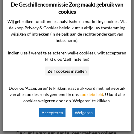
volgende neer.
De Geschillencommissie Zorg maakt gebruik van
cookies
De cliënt is op 12 juni 2020 opgenomen op de
Wij gebruiken functionele, analytische en marketing cookies. Via
afdeling longgeneeskunde ter verdere analyse
de knop Privacy & Cookies beleid kunt u altijd uw toestemming
wijzigen of intrekken (in de balk aan de rechteronderkant van
en behandeling naar aanleiding van toenemende
het scherm).
kortademigheid. Omdat de cliënt fors heeft
gerookt behoort een onderliggend COPD tot de
Indien u zelf wenst te selecteren welke cookies u wilt accepteren
klikt u op 'Zelf instellen'.
mogelijkheden. Deze diagnose kan alleen met
een longfunctie bevestigd of uitgesloten
Zelf cookies instellen
worden. Daarom werd de diagnose COPD op
dat moment niet gesteld. Nadat een actieve
Door op 'Accepteren' te klikken, gaat u akkoord met het gebruik
infectie en COVID uitgesloten waren, werd de
van alle cookies zoals genoemd in ons
cookiebeleid
. U kunt alle
diagnose longfibrose als meest waarschijnlijke
cookies weigeren door op 'Weigeren' te klikken.
verklaring gezien van zijn longlijden. De CT-
Accepteren
Weigeren
beelden zijn op 15 juni 2020 met de cliënt
besproken.
De cliënt werd een aantal keer met een collega