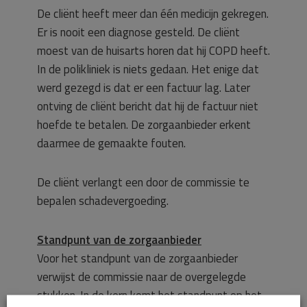
De cliënt heeft meer dan één medicijn gekregen.
Er is nooit een diagnose gesteld. De cliënt
moest van de huisarts horen dat hij COPD heeft.
In de polikliniek is niets gedaan. Het enige dat
werd gezegd is dat er een factuur lag. Later
ontving de cliënt bericht dat hij de factuur niet
hoefde te betalen. De zorgaanbieder erkent
daarmee de gemaakte fouten.
De cliënt verlangt een door de commissie te
bepalen schadevergoeding.
Standpunt van de zorgaanbieder
Voor het standpunt van de zorgaanbieder
verwijst de commissie naar de overgelegde
stukken. In de kern komt het standpunt op het