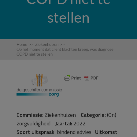
stellen
Home
>>
Ziekenhuizen
>>
Op het moment dat cliënt klachten kreeg, was diagnose
COPD niet te stellen
Commissie:
Ziekenhuizen
Categorie:
(On)
zorgvuldigheid
Jaartal:
2022
Soort uitspraak:
bindend advies
Uitkomst: