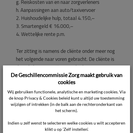
g. Reiskosten van en naar zorgverleners
h. Aanpassingen aan auto/taxivervoer
2. Huishoudelijke hulp, totaal 4.150,–
3. Smartengeld € 16.000,–
4. Wettelijke rente p.m.
Ter zitting is namens de cliënte onder meer nog
het volgende naar voren gebracht. De cliënte is
door de heupoperatie veranderd van een
actieve vrouw in een vrouw die zich heel
De Geschillencommissie Zorg maakt gebruik van
cookies
ongelukkig voelt en weinig meer kan. Na
toestemming van de vertegenwoordiger van
Wij gebruiken functionele, analytische en marketing cookies. Via
het ziekenhuis zijn ter zitting stukken
de knop Privacy & Cookies beleid kunt u altijd uw toestemming
wijzigen of intrekken (in de balk aan de rechteronderkant van
overgelegd, die vier dagen voorafgaande aan
het scherm).
de zitting ook aan het ziekenhuis zijn
toegezonden. De stukken bestaan uit een
Indien u zelf wenst te selecteren welke cookies u wilt accepteren
klikt u op 'Zelf instellen'.
gedeelte van het medisch dossier van de