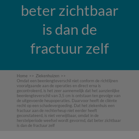
beter zichtbaar
is dan de
fractuur zelf
Home
>>
Ziekenhuizen
>>
Omdat een beenlengteverschil niet conform de richtlijnen
voorafgaande aan de operaties en direct erna is
gecontroleerd, is het zeer aannemelijk dat het aanzienlijke
beenlengteverschil van 3,5 cm is ontstaan ten gevolge van
de uitgevoerde heupoperaties. Daarvoor heeft de cliënte
recht op een schadevergoeding. Dat het ziekenhuis een
fractuur aan de rechterheup niet eerder heeft
geconstateerd, is niet verwijtbaar, omdat in de
herstelperiode weefsel wordt gevormd, dat beter zichtbaar
is dan de fractuur zelf