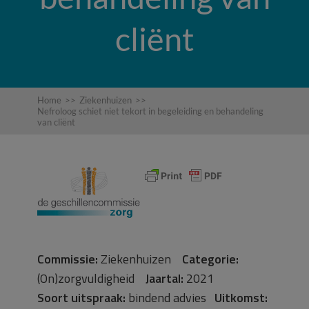
cliënt
Home
>>
Ziekenhuizen
>>
Nefroloog schiet niet tekort in begeleiding en behandeling
van cliënt
Commissie:
Ziekenhuizen
Categorie:
(On)zorgvuldigheid
Jaartal:
2021
Soort uitspraak:
bindend advies
Uitkomst: