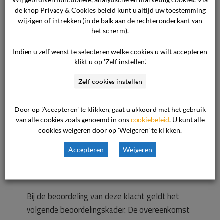
worden verweten.
de knop Privacy & Cookies beleid kunt u altijd uw toestemming
Verder heeft de nefroloog erop gewezen dat
wijzigen of intrekken (in de balk aan de rechteronderkant van
het scherm).
de nierfunctie weliswaar achteruit is gegaan,
maar minder snel dan door de cliënt wordt
Indien u zelf wenst te selecteren welke cookies u wilt accepteren
aangenomen. Dat wijst erop dat de behandeling
klikt u op 'Zelf instellen'.
adequaat is geweest. De cliënt behoefde gelet
Zelf cookies instellen
op Richtlijn Chronische Nierschade niet
verwezen te worden naar een nierdiëtist.
Door op 'Accepteren' te klikken, gaat u akkoord met het gebruik
van alle cookies zoals genoemd in ons
cookiebeleid
. U kunt alle
Beoordeling van het geschil
cookies weigeren door op 'Weigeren' te klikken.
De commissie heeft het volgende overwogen.
Accepteren
Weigeren
Het beoordelingskader.
Bij de beoordeling van deze klacht geldt het
volgende beoordelingskader. De overeenkomst