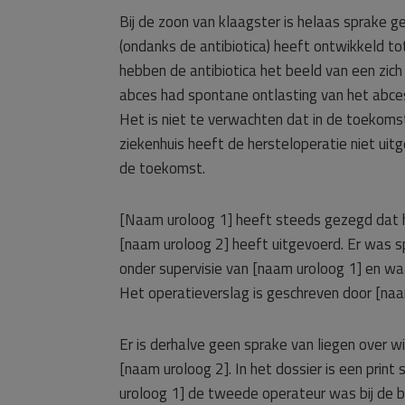
Bij de zoon van klaagster is helaas sprake g
(ondanks de antibiotica) heeft ontwikkeld tot
hebben de antibiotica het beeld van een zic
abces had spontane ontlasting van het abces
Het is niet te verwachten dat in de toekoms
ziekenhuis heeft de hersteloperatie niet uit
de toekomst.
[Naam uroloog 1] heeft steeds gezegd dat hi
[naam uroloog 2] heeft uitgevoerd. Er was sp
onder supervisie van [naam uroloog 1] en wa
Het operatieverslag is geschreven door [naam
Er is derhalve geen sprake van liegen over 
[naam uroloog 2]. In het dossier is een prin
uroloog 1] de tweede operateur was bij de b