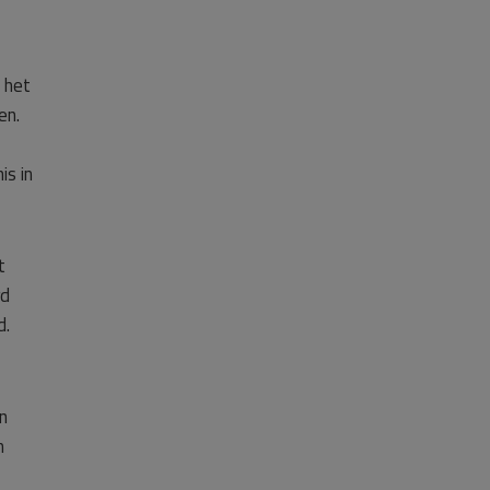
 het
en.
is in
t
rd
d.
n
m