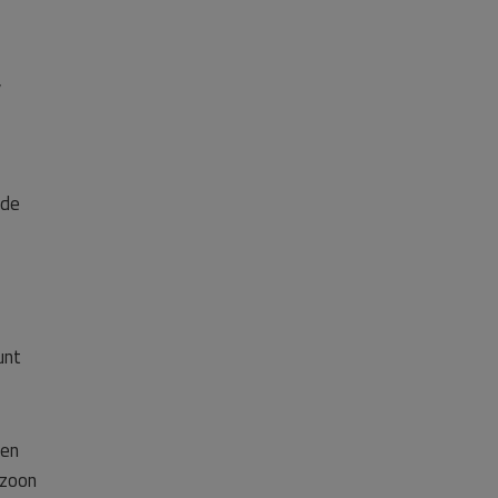
,
ede
unt
 en
 zoon