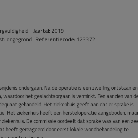
rgvuldigheid
Jaartal:
2019
st:
ongegrond
Referentiecode:
123372
snijdenis ondergaan. Na de operatie is een zwelling ontstaan en
, waardoor het geslachtsorgaan is verminkt. Ten aanzien van d
adequaat gehandeld. Het ziekenhuis geeft aan dat er sprake is
ie. Het ziekenhuis heeft een hersteloperatie aangeboden, maar
r ziekenhuis. De commissie oordeelt dat sprake was van een ze
at heeft gereageerd door eerst lokale wondbehandeling te
ca voor te schrijven.