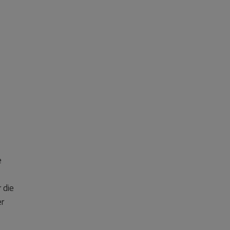
e
 die
er