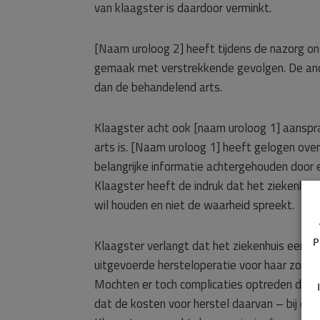
van klaagster is daardoor verminkt.
[Naam uroloog 2] heeft tijdens de nazorg on
gemaak met verstrekkende gevolgen. De and
dan de behandelend arts.
Klaagster acht ook [naam uroloog 1] aanspra
arts is. [Naam uroloog 1] heeft gelogen over
belangrijke informatie achtergehouden door e
Klaagster heeft de indruk dat het ziekenhui
wil houden en niet de waarheid spreekt.
P
Klaagster verlangt dat het ziekenhuis een 
uitgevoerde hersteloperatie voor haar zoon 
Mochten er toch complicaties optreden dan w
dat de kosten voor herstel daarvan – bij een