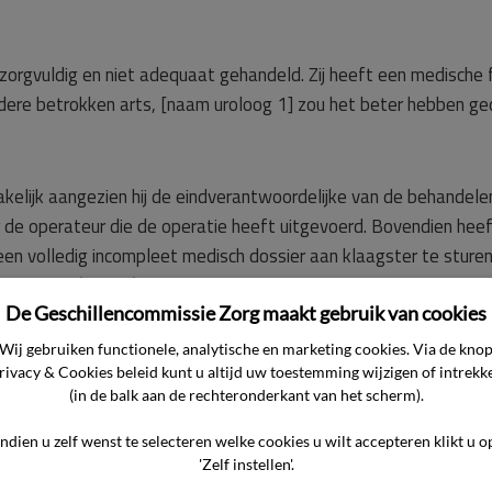
zorgvuldig en niet adequaat gehandeld. Zij heeft een medische 
ere betrokken arts, [naam uroloog 1] zou het beter hebben g
kelijk aangezien hij de eindverantwoordelijke van de behandele
 de operateur die de operatie heeft uitgevoerd. Bovendien heeft
en volledig incompleet medisch dossier aan klaagster te sturen
s personen (artsen) buiten schot wil houden, de zaak binnenskam
De Geschillencommissie Zorg maakt gebruik van cookies
Wij gebruiken functionele, analytische en marketing cookies. Via de kno
rivacy & Cookies beleid kunt u altijd uw toestemming wijzigen of intrekk
document opstelt dat het gesprongen abces en de inmiddels
(in de balk aan de rechteronderkant van het scherm).
geen gevolgen zullen hebben voor erecties en/of zaadlozingen.
el lichamelijke of psychische problemen ontstaan, dan wil klaa
Indien u zelf wenst te selecteren welke cookies u wilt accepteren klikt u o
 ander ziekenhuis – vergoed zullen worden door het ziekenhuis.
'Zelf instellen'.