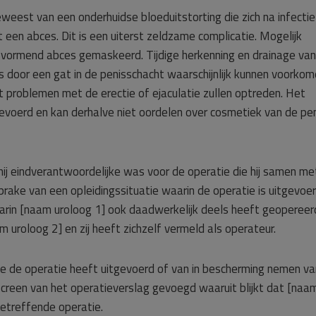
eweest van een onderhuidse bloeduitstorting die zich na infectie
 een abces. Dit is een uiterst zeldzame complicatie. Mogelijk
h vormend abces gemaskeerd. Tijdige herkenning en drainage van
 door een gat in de penisschacht waarschijnlijk kunnen voorkom
t problemen met de erectie of ejaculatie zullen optreden. Het
gevoerd en kan derhalve niet oordelen over cosmetiek van de pen
j eindverantwoordelijke was voor de operatie die hij samen me
rake van een opleidingssituatie waarin de operatie is uitgevoe
arin [naam uroloog 1] ook daadwerkelijk deels heeft geopereer
 uroloog 2] en zij heeft zichzelf vermeld als operateur.
wie de operatie heeft uitgevoerd of van in bescherming nemen va
t screen van het operatieverslag gevoegd waaruit blijkt dat [naa
etreffende operatie.