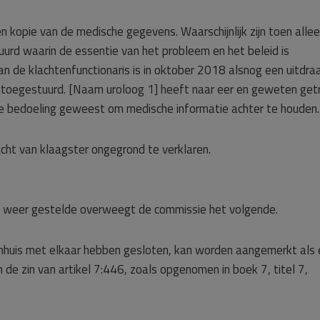
 kopie van de medische gegevens. Waarschijnlijk zijn toen alle
uurd waarin de essentie van het probleem en het beleid is
n de klachtenfunctionaris is in oktober 2018 alsnog een uitdraa
 toegestuurd. [Naam uroloog 1] heeft naar eer en geweten get
de bedoeling geweest om medische informatie achter te houden.
cht van klaagster ongegrond te verklaren.
en weer gestelde overweegt de commissie het volgende.
nhuis met elkaar hebben gesloten, kan worden aangemerkt als
e zin van artikel 7:446, zoals opgenomen in boek 7, titel 7,