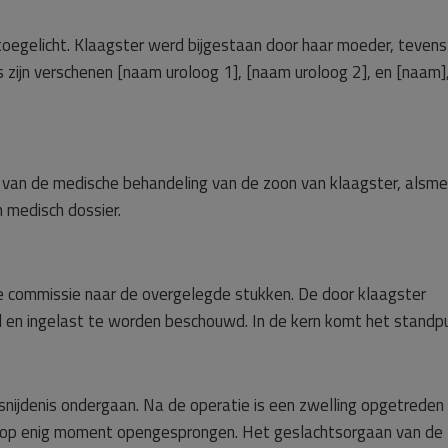
 toegelicht. Klaagster werd bijgestaan door haar moeder, tevens
zijn verschenen [naam uroloog 1], [naam uroloog 2], en [naam]
t van de medische behandeling van de zoon van klaagster, alsm
n medisch dossier.
e commissie naar de overgelegde stukken. De door klaagster
d en ingelast te worden beschouwd. In de kern komt het standp
snijdenis ondergaan. Na de operatie is een zwelling opgetreden
s op enig moment opengesprongen. Het geslachtsorgaan van de