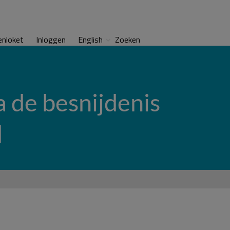
enloket
Inloggen
English
Zoeken
a de besnijdenis
d