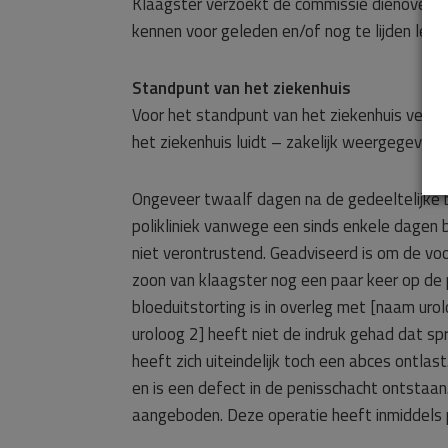
Klaagster verzoekt de commissie dienovereen
kennen voor geleden en/of nog te lijden lets
Standpunt van het ziekenhuis
Voor het standpunt van het ziekenhuis verw
het ziekenhuis luidt – zakelijk weergegeven –
Ongeveer twaalf dagen na de gedeeltelijke be
polikliniek vanwege een sinds enkele dagen b
niet verontrustend. Geadviseerd is om de vo
zoon van klaagster nog een paar keer op de p
bloeduitstorting is in overleg met [naam uro
uroloog 2] heeft niet de indruk gehad dat s
heeft zich uiteindelijk toch een abces ontla
en is een defect in de penisschacht ontstaan
aangeboden. Deze operatie heeft inmiddels 