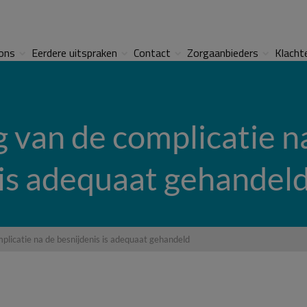
ons
Eerdere uitspraken
Contact
Zorgaanbieders
Klacht
 van de complicatie n
is adequaat gehandel
plicatie na de besnijdenis is adequaat gehandeld