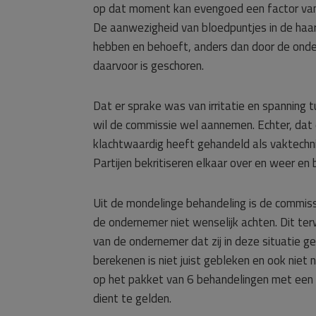
op dat moment kan evengoed een factor van
De aanwezigheid van bloedpuntjes in de haa
hebben en behoeft, anders dan door de ondern
daarvoor is geschoren.
Dat er sprake was van irritatie en spannin
wil de commissie wel aannemen. Echter, dat 
klachtwaardig heeft gehandeld als vaktechnis
Partijen bekritiseren elkaar over en weer e
Uit de mondelinge behandeling is de commissi
de ondernemer niet wenselijk achten. Dit ter
van de ondernemer dat zij in deze situatie g
berekenen is niet juist gebleken en ook niet
op het pakket van 6 behandelingen met een
dient te gelden.