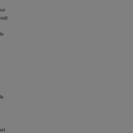
oor
wijt
de
de
het