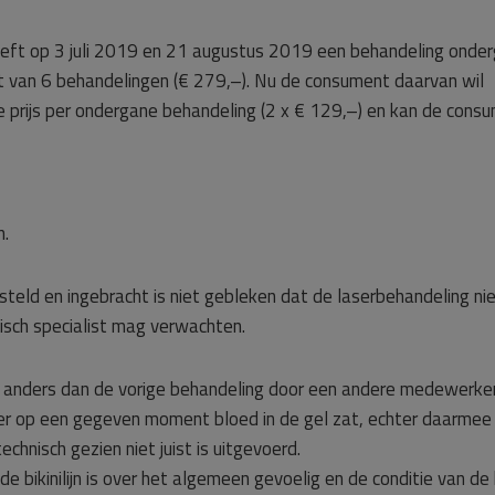
heeft op 3 juli 2019 en 21 augustus 2019 een behandeling onde
t van 6 behandelingen (€ 279,–). Nu de consument daarvan wil
 prijs per ondergane behandeling (2 x € 129,–) en kan de cons
n.
teld en ingebracht is niet gebleken dat de laserbehandeling ni
nisch specialist mag verwachten.
 anders dan de vorige behandeling door een andere medewerke
er op een gegeven moment bloed in de gel zat, echter daarmee
chnisch gezien niet juist is uitgevoerd.
e bikinilijn is over het algemeen gevoelig en de conditie van de 