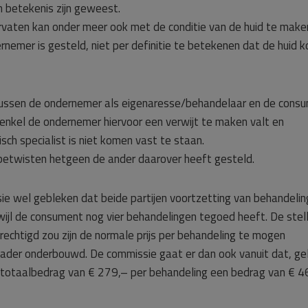
 betekenis zijn geweest.
rvaten kan onder meer ook met de conditie van de huid te make
emer is gesteld, niet per definitie te betekenen dat de huid k
g tussen de ondernemer als eigenaresse/behandelaar en de cons
enkel de ondernemer hiervoor een verwijt te maken valt en
ch specialist is niet komen vast te staan.
n betwisten hetgeen de ander daarover heeft gesteld.
e wel gebleken dat beide partijen voortzetting van behandeling
wijl de consument nog vier behandelingen tegoed heeft. De stell
erechtigd zou zijn de normale prijs per behandeling te mogen
 nader onderbouwd. De commissie gaat er dan ook vanuit dat, ge
 totaalbedrag van € 279,– per behandeling een bedrag van € 4