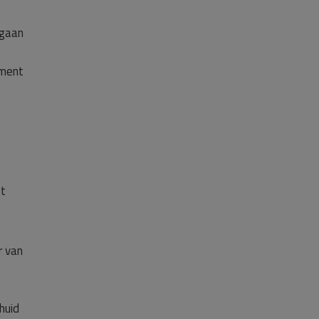
rgaan
ument
et
r van
huid