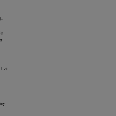
i-
de
er
 zij
ing.