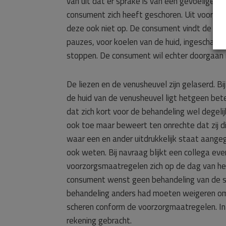
van uit dat er sprake is van een gevoelige hu
consument zich heeft geschoren. Uit voorzor
deze ook niet op. De consument vindt de beh
pauzes, voor koelen van de huid, ingeschak
stoppen. De consument wil echter doorgaan 
De liezen en de venusheuvel zijn gelaserd. 
de huid van de venusheuvel ligt hetgeen bet
dat zich kort voor de behandeling wel degel
ook toe maar beweert ten onrechte dat zij di
waar een en ander uitdrukkelijk staat aange
ook weten. Bij navraag blijkt een collega ev
voorzorgsmaatregelen zich op de dag van het
consument wenst geen behandeling van de s
behandeling anders had moeten weigeren omd
scheren conform de voorzorgmaatregelen. In 
rekening gebracht.