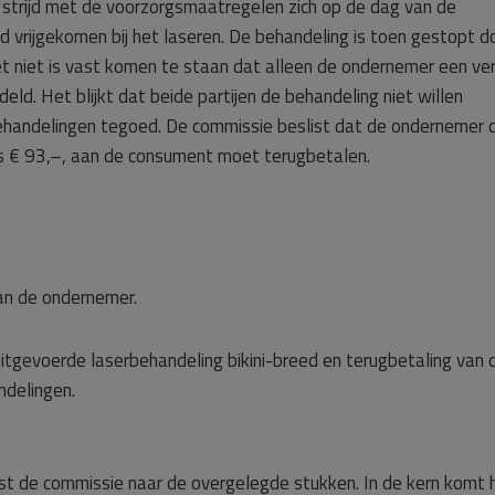
strijd met de voorzorgsmaatregelen zich op de dag van de
 vrijgekomen bij het laseren. De behandeling is toen gestopt d
 niet is vast komen te staan dat alleen de ondernemer een ver
ld. Het blijkt dat beide partijen de behandeling niet willen
ehandelingen tegoed. De commissie beslist dat de ondernemer 
s € 93,–, aan de consument moet terugbetalen.
an de ondernemer.
itgevoerde laserbehandeling bikini-breed en terugbetaling van 
ndelingen.
st de commissie naar de overgelegde stukken. In de kern komt 