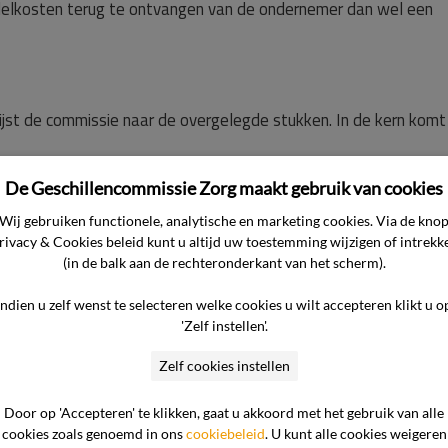
delkosten terug te ontvangen van de ondernemer dan wel een
jst de commissie naar de overgelegde stukken. In de kern komt
De Geschillencommissie Zorg maakt gebruik van cookies
stus 2019 voor haar tweede behandeling laserontharing bikin
Wij gebruiken functionele, analytische en marketing cookies. Via de kno
 de salon in verband met zwangerschap van een collega en een
rivacy & Cookies beleid kunt u altijd uw toestemming wijzigen of intrekk
een aantal afspraken voor die ochtend geannuleerd. De onderne
(in de balk aan de rechteronderkant van het scherm).
ng van zaken tijdens die tweede behandeling.
Indien u zelf wenst te selecteren welke cookies u wilt accepteren klikt u o
'Zelf instellen'.
it was de eerste afspraak waarbij de eigenaresse de consument 
wenste op het afgesproken tijdstip te worden behandeld. Bij h
Zelf cookies instellen
onsument de juiste voorzorgsmaatregelen in acht heeft genomen.
Door op 'Accepteren' te klikken, gaat u akkoord met het gebruik van alle
ich de dag er voor te hebben geschoren gaat de ondernemer 
cookies zoals genoemd in ons
cookiebeleid
. U kunt alle cookies weigeren