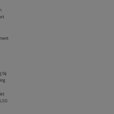
n
ort
ument
 bij
ing
let
6,50