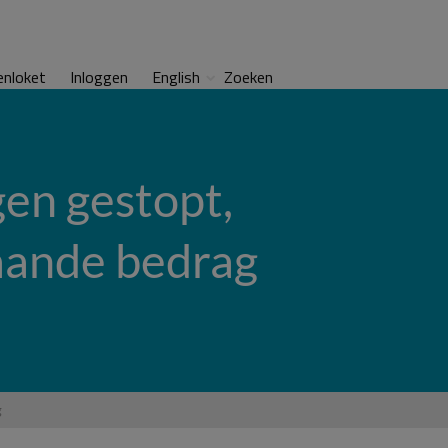
enloket
Inloggen
English
Zoeken
en gestopt,
taande bedrag
g