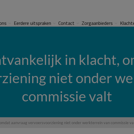
ons
Eerdere uitspraken
Contact
Zorgaanbieders
Klacht
tvankelijk in klacht,
ziening niet onder we
commissie valt
t, omdat aanvraag vervoersvoorziening niet onder werkterrein van commissie va