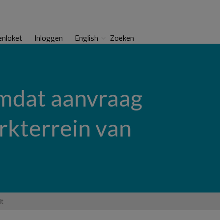
enloket
Inloggen
English
Zoeken
 omdat aanvraag
rkterrein van
lt