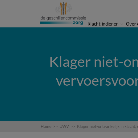
Klacht indienen
Over 
Klager niet-on
vervoersvoor
Home
>>
UWV
>>
Klager niet-ontvankelijk in klach