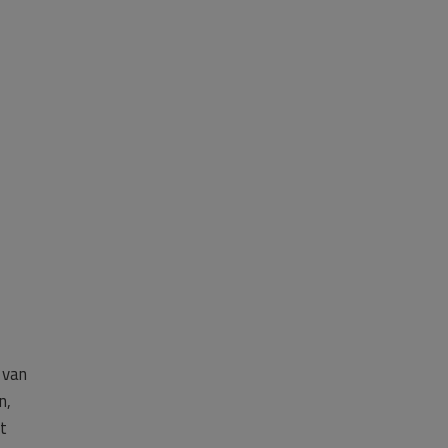
 van
n,
t