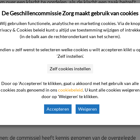
om over een klacht te oordelen, als de klacht een zaak betreft
volgens de Algemene wet bestuursrecht (Awb) geldt. De comm
De Geschillencommissie Zorg maakt gebruik van cookies
. De aanvraag om een vervoersvoorziening valt onder de werkings
Wij gebruiken functionele, analytische en marketing cookies. Via de kno
in zijn klacht.
rivacy & Cookies beleid kunt u altijd uw toestemming wijzigen of intrekk
(in de balk aan de rechteronderkant van het scherm).
Indien u zelf wenst te selecteren welke cookies u wilt accepteren klikt u o
'Zelf instellen'.
Zelf cookies instellen
Door op 'Accepteren' te klikken, gaat u akkoord met het gebruik van alle
cookies zoals genoemd in ons
cookiebeleid
. U kunt alle cookies weigeren
door op 'Weigeren' te klikken.
e Amsterdam
Accepteren
Weigeren
men: de commissie) heeft kennis genomen van de overgelegde