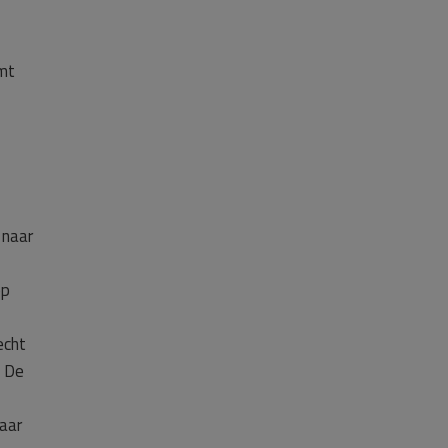
omt
 naar
op
echt
. De
naar