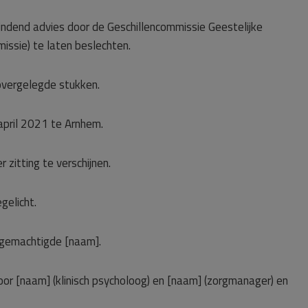
 bindend advies door de Geschillencommissie Geestelijke
ssie) te laten beslechten.
vergelegde stukken.
pril 2021 te Arnhem.
r zitting te verschijnen.
gelicht.
r gemachtigde [naam].
r [naam] (klinisch psycholoog) en [naam] (zorgmanager) en