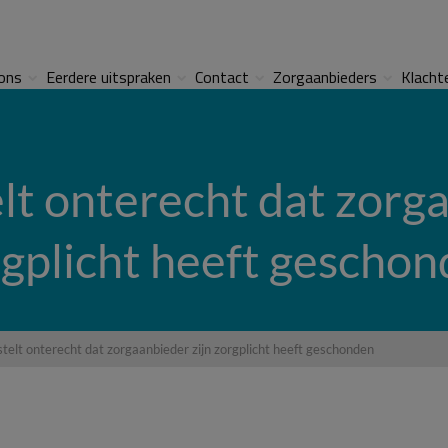
ons
Eerdere uitspraken
Contact
Zorgaanbieders
Klacht
lt onterecht dat zorg
gplicht heeft gescho
stelt onterecht dat zorgaanbieder zijn zorgplicht heeft geschonden