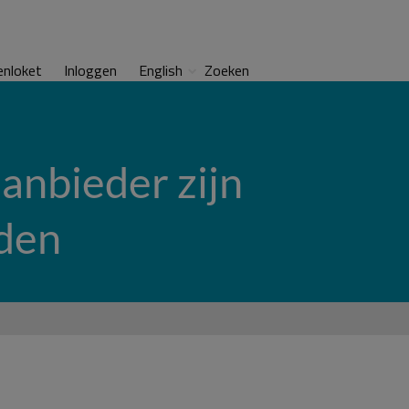
enloket
Inloggen
English
Zoeken
aanbieder zijn
nden