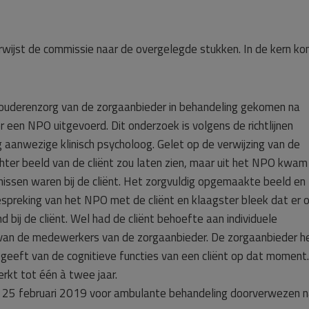
rwijst de commissie naar de overgelegde stukken. In de kern k
voor ouderenzorg van de zorgaanbieder in behandeling gekomen na
 er een NPO uitgevoerd. Dit onderzoek is volgens de richtlijnen
g aanwezige klinisch psycholoog. Gelet op de verwijzing van de
ter beeld van de cliënt zou laten zien, maar uit het NPO kwam
ornissen waren bij de cliënt. Het zorgvuldig opgemaakte beeld en
spreking van het NPO met de cliënt en klaagster bleek dat er 
ij de cliënt. Wel had de cliënt behoefte aan individuele
 van de medewerkers van de zorgaanbieder. De zorgaanbieder h
geeft van de cognitieve functies van een cliënt op dat moment
rkt tot één à twee jaar.
per 25 februari 2019 voor ambulante behandeling doorverwezen 