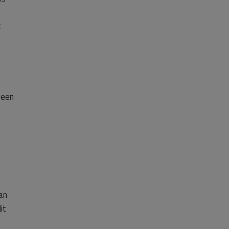
t
 een
e
an
it