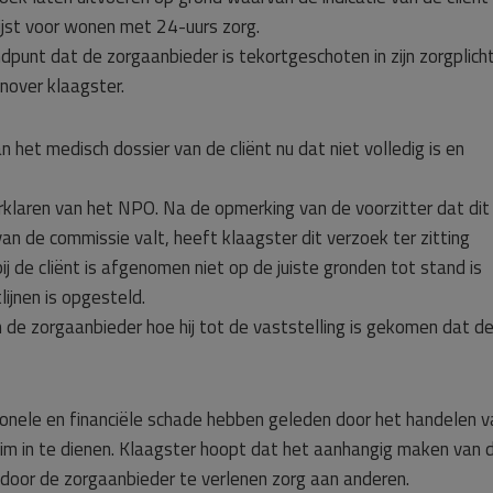
ijst voor wonen met 24-uurs zorg.
punt dat de zorgaanbieder is tekortgeschoten in zijn zorgplich
nover klaagster.
n het medisch dossier van de cliënt nu dat niet volledig is en
erklaren van het NPO. Na de opmerking van de voorzitter dat dit
n de commissie valt, heeft klaagster dit verzoek ter zitting
j de cliënt is afgenomen niet op de juiste gronden tot stand is
ijnen is opgesteld.
 de zorgaanbieder hoe hij tot de vaststelling is gekomen dat d
nele en financiële schade hebben geleden door het handelen v
im in te dienen. Klaagster hoopt dat het aanhangig maken van d
e door de zorgaanbieder te verlenen zorg aan anderen.