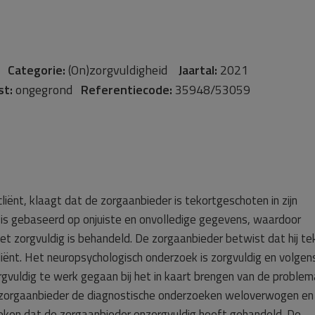
rg
Categorie:
(On)zorgvuldigheid
Jaartal:
2021
st:
ongegrond
Referentiecode:
35948/53059
iënt, klaagt dat de zorgaanbieder is tekortgeschoten in zijn
t is gebaseerd op onjuiste en onvolledige gegevens, waardoor
niet zorgvuldig is behandeld. De zorgaanbieder betwist dat hij te
cliënt. Het neuropsychologisch onderzoek is zorgvuldig en volgen
orgvuldig te werk gegaan bij het in kaart brengen van de problem
e zorgaanbieder de diagnostische onderzoeken weloverwogen en
bleken dat de zorgaanbieder onzorgvuldig heeft gehandeld. De