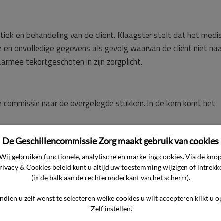
tiek en behandeling van de cliënt. Klaagster stelt dat het medi
te en onvolledige gegevens als gevolg waarvan de cliënt niet naa
armee tekortgeschoten in zijn zorgplicht.
e commissie naar de overgelegde stukken. In de kern komt het
De Geschillencommissie Zorg maakt gebruik van cookies
handeld en begeleid door een instelling voor ouderenzorg van d
rts vanwege neuropsychiatrische problemen in combinatie met
Wij gebruiken functionele, analytische en marketing cookies. Via de kno
rivacy & Cookies beleid kunt u altijd uw toestemming wijzigen of intrekk
(in de balk aan de rechteronderkant van het scherm).
erde medewerkers van de zorgaanbieder zijn onderzoeken
Indien u zelf wenst te selecteren welke cookies u wilt accepteren klikt u o
'Zelf instellen'.
logisch onderzoek). Er zijn onvoldoende medische gegevens