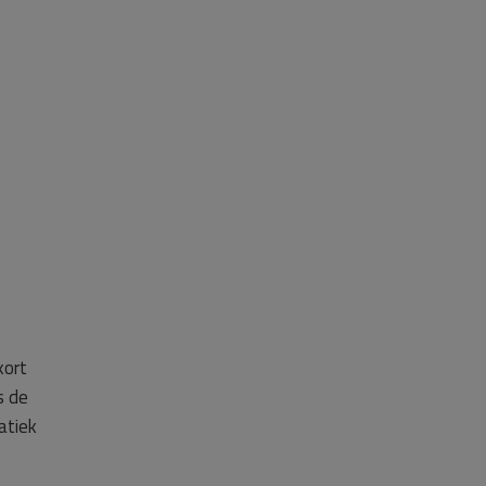
kort
s de
atiek