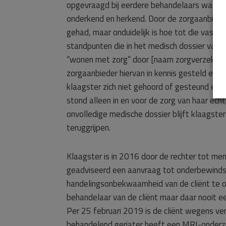
opgevraagd bij eerdere behandelaars waardoo
onderkend en herkend. Door de zorgaanbiede
gehad, maar onduidelijk is hoe tot die vast
standpunten die in het medisch dossier van d
“wonen met zorg” door [naam zorgverzekeraa
zorgaanbieder hiervan in kennis gesteld en 
klaagster zich niet gehoord of gesteund en z
stond alleen in en voor de zorg van haar ech
onvolledige medische dossier blijft klaagste
teruggrijpen.
Klaagster is in 2016 door de rechter tot me
geadviseerd een aanvraag tot onderbewindste
handelingsonbekwaamheid van de cliënt te o
behandelaar van de cliënt maar daar nooit e
Per 25 februari 2019 is de cliënt wegens ver
behandelend geriater heeft een MRI-onderzoe