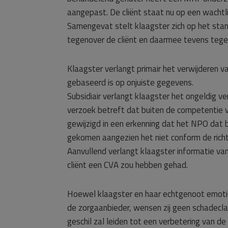
aangepast. De cliënt staat nu op een wachtl
Samengevat stelt klaagster zich op het stand
tegenover de cliënt en daarmee tevens tege
Klaagster verlangt primair het verwijderen va
gebaseerd is op onjuiste gegevens.
Subsidiair verlangt klaagster het ongeldig v
verzoek betreft dat buiten de competentie va
gewijzigd in een erkenning dat het NPO dat bi
gekomen aangezien het niet conform de richtl
Aanvullend verlangt klaagster informatie van
cliënt een CVA zou hebben gehad.
Hoewel klaagster en haar echtgenoot emotio
de zorgaanbieder, wensen zij geen schadecla
geschil zal leiden tot een verbetering van d