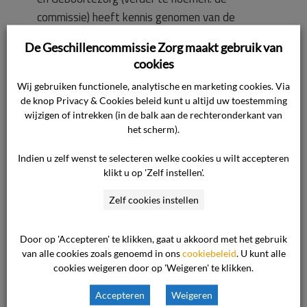
commissie) heeft kennis genomen van de
overgelegde stukken.
De Geschillencommissie Zorg maakt gebruik van
cookies
De behandeling heeft plaatsgevonden op 20
Wij gebruiken functionele, analytische en marketing cookies. Via
mei 2020.
de knop Privacy & Cookies beleid kunt u altijd uw toestemming
wijzigen of intrekken (in de balk aan de rechteronderkant van
het scherm).
Partijen zijn niet voor de zitting opgeroepen.
Indien u zelf wenst te selecteren welke cookies u wilt accepteren
Onderwerp van het geschil
klikt u op 'Zelf instellen'.
Het geschil betreft de vraag of klaagster
Zelf cookies instellen
ontvankelijk is in haar klacht.
Door op 'Accepteren' te klikken, gaat u akkoord met het gebruik
De zorgaanbieder ervaart echter een dilemma
van alle cookies zoals genoemd in ons
cookiebeleid
. U kunt alle
als het aankomt op het delen van deze
cookies weigeren door op 'Weigeren' te klikken.
informatie met klaagster, omdat de broer van
Accepteren
Weigeren
klaagster bij leven geen toestemming heeft