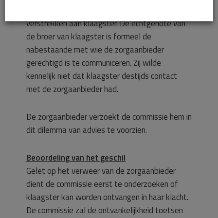
gegeven om medische informatie te
verstrekken aan klaagster. De echtgenote van
de broer van klaagster is formeel de
nabestaande met wie de zorgaanbieder
gerechtigd is te communiceren. Zij wilde
kennelijk niet dat klaagster destijds contact
met de zorgaanbieder had.
De zorgaanbieder verzoekt de commissie hem in
dit dilemma van advies te voorzien.
Beoordeling van het geschil
Gelet op het verweer van de zorgaanbieder
dient de commissie eerst te onderzoeken of
klaagster kan worden ontvangen in haar klacht.
De commissie zal de ontvankelijkheid toetsen