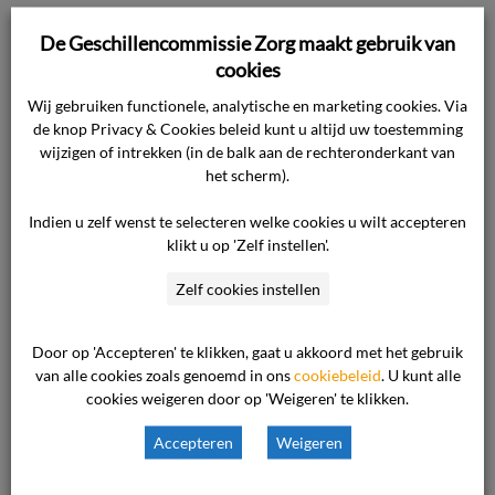
De consument is vervolgens terug geweest bij
De Geschillencommissie Zorg maakt gebruik van
de ondernemer, zij hebben gezamenlijk het
cookies
formulier voor de commissie ingevuld.
Wij gebruiken functionele, analytische en marketing cookies. Via
de knop Privacy & Cookies beleid kunt u altijd uw toestemming
De consument was overigens niet zwanger ten
wijzigen of intrekken (in de balk aan de rechteronderkant van
tijde van de behandeling.
het scherm).
Indien u zelf wenst te selecteren welke cookies u wilt accepteren
De consument verlangt een in redelijkheid en
klikt u op 'Zelf instellen'.
billijkheid vast te stellen schadevergoeding,
Zelf cookies instellen
omdat zij geconfronteerd wordt met
permanente zeer ontsierende littekens.
Door op 'Accepteren' te klikken, gaat u akkoord met het gebruik
van alle cookies zoals genoemd in ons
cookiebeleid
. U kunt alle
Standpunt van de ondernemer
cookies weigeren door op 'Weigeren' te klikken.
Accepteren
Weigeren
Het standpunt van de ondernemer luidt in
hoofdzaak als volgt.