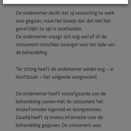
De ondernemer dacht dat zij voorzichtig te werk
was gegaan, maar het bewijs dat dat niet het
geval blijkt te zijn is voorhanden.
De ondernemer vraagt zich nog wel af of de
consument misschien zwanger was ten tijde van
de behandeling.
Ter zitting heeft de ondernemer verder nog – in
hoofdzaak – het volgende aangevoerd.
De ondernemer heeft voorafgaande aan de
behandeling samen met de consument het
intakeformulier ingevuld en doorgenomen.
Daarbij heeft zij tevens informatie over de
behandeling gegeven. De consument was