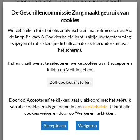
voor haar klacht. Tijdens de communicatie heeft
de cliënte nadrukkelijk aangegeven dat zij een
De Geschillencommissie Zorg maakt gebruik van
slechte ervaring heeft met de GGZ-
cookies
klachtencommissie. Dit is ook door de
Wij gebruiken functionele, analytische en marketing cookies. Via
zorgaanbieder erkend waarna zij twee
de knop Privacy & Cookies beleid kunt u altijd uw toestemming
oplossingen boden. (1) De zorgaanbieder zou
wijzigen of intrekken (in de balk aan de rechteronderkant van
het scherm).
zelf advies vragen bij de GGZ-
klachtencommissie en cliënte over het advies
Indien u zelf wenst te selecteren welke cookies u wilt accepteren
informeren. (2) De cliënte kon haar brief
klikt u op 'Zelf instellen'.
toevoegen aan het dossier waarin zij verklaart
Zelf cookies instellen
dat de diagnose ‘Persoonlijkheidsstoornis nao’
niet juist is. De cliënte zou dan aan moeten
Door op 'Accepteren' te klikken, gaat u akkoord met het gebruik
geven dat er alleen sprake is van ASS. Geen van
van alle cookies zoals genoemd in ons
cookiebeleid
. U kunt alle
de geboden oplossingen is passend. Er is sprake
cookies weigeren door op 'Weigeren' te klikken.
van ernstige vertrouwensbreuken onder meer
Accepteren
Weigeren
doordat er tot jaren na haar behandeling
medische informatie is gelekt naar de daders