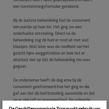
een toestemmingsformulier getekend.
Bij de laatste behandeling had de consument
een puistje op haar kin. Het ging om een
onderhuidse ontsteking. Direct na de
behandeling zag de huid er rood uit met wat
blaasjes. Wat later was de roodheid van het
gezicht bijna weggetrokken en leek het er
absoluut niet op dat de behandeling mis was
gegaan.
De ondernemer heeft de dag erna bij de
consument geïnformeerd hoe het ging en die
gaf aan dat de huid branderig aanvoelde en dat
ze er zinkzalf op gesmeerd had. De volgende
dag had ze een dikke laag make-up
De Geschillencommissie Zorg maakt gebruik van