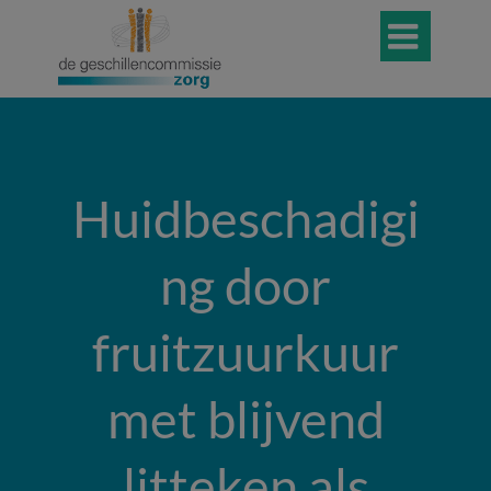

Huidbeschadigi
ng door
fruitzuurkuur
met blijvend
litteken als