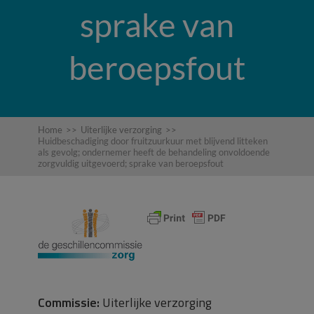
sprake van
beroepsfout
Home
>>
Uiterlijke verzorging
>>
Huidbeschadiging door fruitzuurkuur met blijvend litteken
als gevolg; ondernemer heeft de behandeling onvoldoende
zorgvuldig uitgevoerd; sprake van beroepsfout
Commissie:
Uiterlijke verzorging