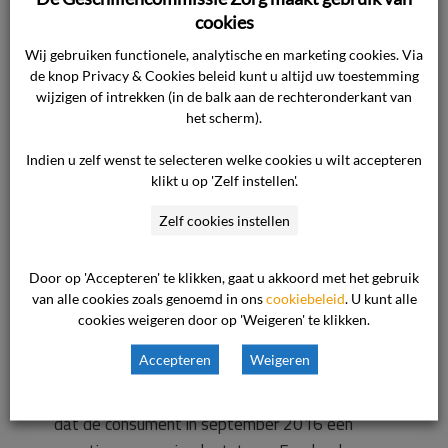
aangebracht om het wat ‘te kunnen redden’.
cookies
Ook de dagen erna gebruikte ze make-up en
Wij gebruiken functionele, analytische en marketing cookies. Via
wondspray en waste haar gezicht heel vaak. De
de knop Privacy & Cookies beleid kunt u altijd uw toestemming
ondernemer heeft haar geadviseerd zo min
wijzigen of intrekken (in de balk aan de rechteronderkant van
het scherm).
mogelijk make-up aan te brengen, geen
wondspray te gebruiken en zo min mogelijk het
Indien u zelf wenst te selecteren welke cookies u wilt accepteren
gezicht te wassen. Daar heeft de consument
klikt u op 'Zelf instellen'.
echter niet naar geluisterd. Volgens de
Zelf cookies instellen
ondernemer heeft de consument ook gekrabd
of gepulkt aan het ontstane korstje, anders
Door op 'Accepteren' te klikken, gaat u akkoord met het gebruik
was dat er niet zo snel afgevallen.
van alle cookies zoals genoemd in ons
cookiebeleid
. U kunt alle
cookies weigeren door op 'Weigeren' te klikken.
De ondernemer is de consument uit coulance
Accepteren
Weigeren
meerdere malen tegemoet gekomen om haar
te helpen. Het is dan ook zeer teleurstellend
dat de consument in september 2016 een