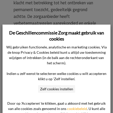
klacht met betrekking tot het ontbreken van
permanent toezicht, gedeeltelijk gegrond
achtte. De zorgaanbieder heeft
verbetermaatregelen aangekondigd en enkele
weken later een verbeterplan opgesteld. Hierin
De Geschillencommissie Zorg maakt gebruik van
is onder meer opgenomen dat dagelijks
cookies
groepsactiviteiten, waaronder
Wij gebruiken functionele, analytische en marketing cookies. Via
bewegingsactiviteiten worden ingepland. In de
de knop Privacy & Cookies beleid kunt u altijd uw toestemming
praktijk komt hiervan volgens de gemachtigde
wijzigen of intrekken (in de balk aan de rechteronderkant van
het scherm).
van de cliënt niets terecht, omdat er te weinig
personeel en vrijwilligers zijn om hieraan invulling
Indien u zelf wenst te selecteren welke cookies u wilt accepteren
te geven. De kwaliteit van zorg zal aldus de
klikt u op 'Zelf instellen'.
komende tijd niet verbeterd kunnen worden.
Zelf cookies instellen
Nu niet aan de eisen die aan de zorg en het
toezicht worden gesteld, voldaan kan worden,
Door op 'Accepteren' te klikken, gaat u akkoord met het gebruik
had de afdeling volgens de cliënt niet
van alle cookies zoals genoemd in ons
cookiebeleid
. U kunt alle
opengesteld mogen worden.