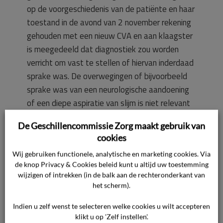
op de voorgeschiedenis van de patiënte en haar
toestand in de avond van 2 november rekening
gehouden met een nieuw CVA en aan klaagster
is meegedeeld dat diagnostiek zou worden
verricht om vast te stellen of hiervan inderdaad
sprake was. De overwegingen of bijvoorbeeld
sprake was van een neurologische aandoening
of een diepe aspiratie van slijm is niet relevant
ten aanzien van de vraag of er geïntubeerd
De Geschillencommissie Zorg maakt gebruik van
moet worden. Het beleid was al gericht op
cookies
intuberen op de IC, om nadien verdere
Wij gebruiken functionele, analytische en marketing cookies. Via
diagnostiek te kunnen doen.
de knop Privacy & Cookies beleid kunt u altijd uw toestemming
wijzigen of intrekken (in de balk aan de rechteronderkant van
Beoordeling van het geschil
het scherm).
Ingekomen stuk van klaagster
Indien u zelf wenst te selecteren welke cookies u wilt accepteren
De inhoud van de brief van klaagster van 18
klikt u op 'Zelf instellen'.