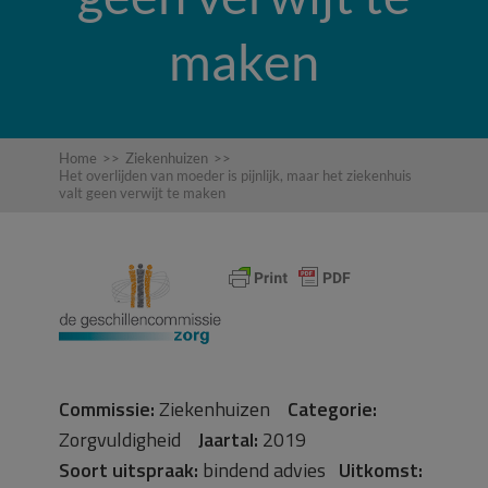
maken
Home
>>
Ziekenhuizen
>>
Het overlijden van moeder is pijnlijk, maar het ziekenhuis
valt geen verwijt te maken
Commissie:
Ziekenhuizen
Categorie:
Zorgvuldigheid
Jaartal:
2019
Soort uitspraak:
bindend advies
Uitkomst: