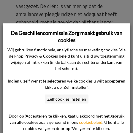
vastgezet. De cliënt is van mening dat de
ambulanceverpleegkundige niet adequaat heeft
gehandeld, met als gevolg dat hij thans langer
dan een jaar ziek is. Als zijn rug zou zijn
De Geschillencommissie Zorg maakt gebruik van
gefixeerd en direct een röntgenfoto was
cookies
gemaakt, in plaats van hem aan zijn armen
Wij gebruiken functionele, analytische en marketing cookies. Via
omhoog te trekken, was de schade volgens
de knop Privacy & Cookies beleid kunt u altijd uw toestemming
hem beperkt gebleven. De cliënt werkte via een
wijzigen of intrekken (in de balk aan de rechteronderkant van
het scherm).
uitzendbureau en stelt dat hij door het hele
gebeuren geen vast contract heeft gekregen.
Indien u zelf wenst te selecteren welke cookies u wilt accepteren
Hij ontvangt nu een ziektewetuitkering,
klikt u op 'Zelf instellen'.
waardoor hij € 67,– per week aan inkomsten
Zelf cookies instellen
misloopt. Naast deze financiële schade is er
sprake van emotionele schade.
Door op 'Accepteren' te klikken, gaat u akkoord met het gebruik
van alle cookies zoals genoemd in ons
cookiebeleid
. U kunt alle
Op 20 april 2017 heeft de cliënt zijn klacht
cookies weigeren door op 'Weigeren' te klikken.