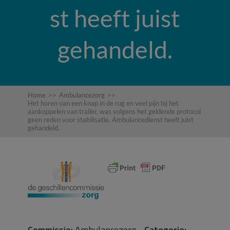
st heeft juist
gehandeld.
Home
>>
Ambulancezorg
>>
Het horen van een knap in de rug en veel pijn bij het
aankoppelen van trailer, was volgens het geldende protocol
geen reden voor stabilisatie. Ambulancedienst heeft juist
gehandeld.
Commissie:
Ambulancezorg
Categorie: