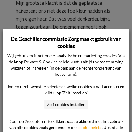
Mijn grootste klacht is dat de geplaatste
hairextensions niet dezelfde kleur hadden als
mijn eigen haar. Dat was veel donkerder, bijna
tegen zwart aan. De ondernemer heeft ook
toegegeven dat de kleur afweek van dat van
De Geschillencommissie Zorg maakt gebruik van
mijn eigen haar. Daarnaast kleurden de bontjes
cookies
veel lichter op omdat die niet meegekleurd
Wij gebruiken functionele, analytische en marketing cookies. Via
konden worden. Ook waren de hairextensions te
de knop Privacy & Cookies beleid kunt u altijd uw toestemming
dicht op mijn hoofdhuid geplaatst, hetgeen jeuk
wijzigen of intrekken (in de balk aan de rechteronderkant van
opleverde en was er ten slotte sprake van
het scherm).
lijmresten. Na dat bezoek op die zaterdag was
Indien u zelf wenst te selecteren welke cookies u wilt accepteren
ik in feite klaar met de ondernemer. Ik heb toen
klikt u op 'Zelf instellen'.
nieuwe hairextensions door een andere kapster
Zelf cookies instellen
laten zetten. Die heb ik nu al 5 maanden en
daar ben ik erg tevreden over.
Door op 'Accepteren' te klikken, gaat u akkoord met het gebruik
van alle cookies zoals genoemd in ons
cookiebeleid
. U kunt alle
De consument verlangt dat de overeenkomst