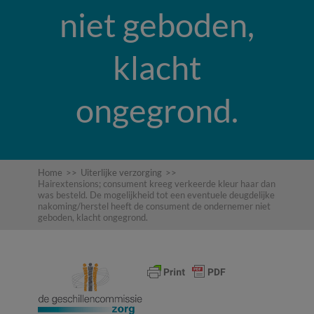
niet geboden,
klacht
ongegrond.
Home
>>
Uiterlijke verzorging
>>
Hairextensions; consument kreeg verkeerde kleur haar dan
was besteld. De mogelijkheid tot een eventuele deugdelijke
nakoming/herstel heeft de consument de ondernemer niet
geboden, klacht ongegrond.