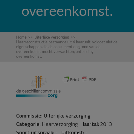
overeenkomst.
Home
>>
Uiterlijke verzorging
>>
Haarreconstructie bestaande uit 4 haarunit; voldoet niet de
eigenschappen die de consument op grond van de
overeenkomst mocht verwachten; ontbinding
overeenkomst.
Commissie:
Uiterlijke verzorging
Categorie:
Haarverzorging
Jaartal:
2013
Soort uitspraak:
-
Uitkomst:
-