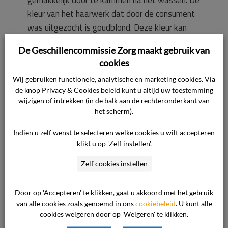
gemakkelijk door te kammen na het wassen. De
kleur van het haarwerk dat door de consument
was uitgezocht is goudblond. Deze kleur kan
wel geleverd zijn, maar was al na een paar
De Geschillencommissie Zorg maakt gebruik van
weken verkleurd vanwege de Aziatisch
cookies
haarstructuur. Bij geen Europees haarwerken
Wij gebruiken functionele, analytische en marketing cookies. Via
lopen kleuren snel terug. Vooraf bij het
de knop Privacy & Cookies beleid kunt u altijd uw toestemming
bestellen van het haarwerk is niet besproken
wijzigen of intrekken (in de balk aan de rechteronderkant van
dat er met Europees haar gewerkt zou worden.
het scherm).
Indien u zelf wenst te selecteren welke cookies u wilt accepteren
Vaktechnisch oordeel:
klikt u op 'Zelf instellen'.
De mal die gemaakt wordt, is bedoeld om het
Zelf cookies instellen
haarwerk in de juiste pasvorm van het hoofd te
krijgen. Het haarwerk was voor de maat van het
hoofd te klein, als er buiten een beetje wind
Door op 'Accepteren' te klikken, gaat u akkoord met het gebruik
van alle cookies zoals genoemd in ons
cookiebeleid
. U kunt alle
staat zag je een gedeelte van een kaal hoofd.
cookies weigeren door op 'Weigeren' te klikken.
De haren die geleverd zijn, zijn van hele slechte