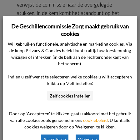
verwijst de commissie naar de overgelegde
stukken. In de kern komt het standpunt op het
volgende neer.
De Geschillencommissie Zorg maakt gebruik van
cookies
De cliënte is door de huisarts verwezen naar de
Wij gebruiken functionele, analytische en marketing cookies. Via
internist in verband met een afwijkend
de knop Privacy & Cookies beleid kunt u altijd uw toestemming
bloedbeeld en chronische
wijzigen of intrekken (in de balk aan de rechteronderkant van
vermoeidheidsklachten. Tijdens het consult van
het scherm).
14 januari 2019 heeft de internist de cliënte
Indien u zelf wenst te selecteren welke cookies u wilt accepteren
veel gevraagd. Door een uitgebreide anamnese
klikt u op 'Zelf instellen'.
probeerde hij te achterhalen of naast eventuele
Zelf cookies instellen
somatische factoren ook mogelijke functionele
en psychische factoren een rol zouden kunnen
Door op 'Accepteren' te klikken, gaat u akkoord met het gebruik
spelen bij de klachten van de cliënte. Vervolgens
van alle cookies zoals genoemd in ons
cookiebeleid
. U kunt alle
heeft hij de cliënte lichamelijk onderzocht.
cookies weigeren door op 'Weigeren' te klikken.
Tijdens het uitkleden hiervoor heeft hij de
Accepteren
Weigeren