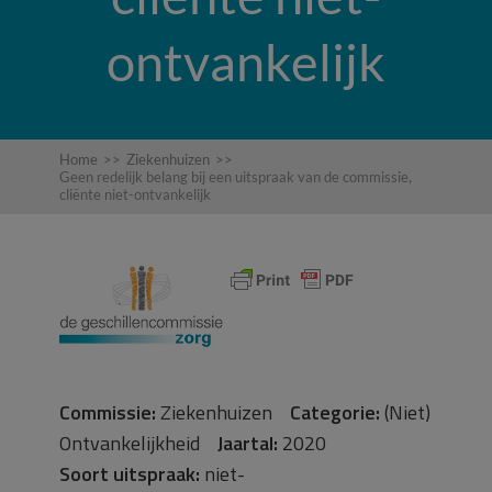
ontvankelijk
Home
>>
Ziekenhuizen
>>
Geen redelijk belang bij een uitspraak van de commissie,
cliënte niet-ontvankelijk
Commissie:
Ziekenhuizen
Categorie:
(Niet)
Ontvankelijkheid
Jaartal:
2020
Soort uitspraak:
niet-