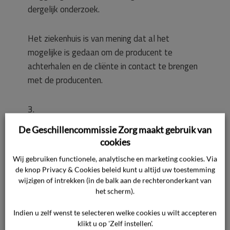
dergelijk onderzoek.
Het ziekenhuis is van mening dat al het
mogelijke is gedaan om de producent te
achterhalen en de cliënte in contact te brengen
met de producenten.
3.
De toets die het ziekenhuis heeft aangelegd is
De Geschillencommissie Zorg maakt gebruik van
of de hulpverlener heeft gehandeld met een
cookies
zorgvuldigheid die van een redelijk bekwaam en
Wij gebruiken functionele, analytische en marketing cookies. Via
redelijk handelend hulpverlener in dezelfde
de knop Privacy & Cookies beleid kunt u altijd uw toestemming
omstandigheden mocht worden verwacht. Het
wijzigen of intrekken (in de balk aan de rechteronderkant van
ziekenhuis mocht ervan uitgaan dat het product
het scherm).
de hoedanigheid bezat die van een dergelijk
Indien u zelf wenst te selecteren welke cookies u wilt accepteren
deugdelijk disposible product mag worden
klikt u op 'Zelf instellen'.