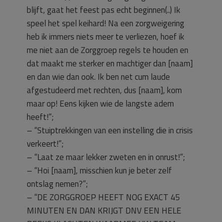
blijft, gaat het feest pas echt beginnen(..) Ik
speel het spel keihard! Na een zorgweigering
heb ik immers niets meer te verliezen, hoef ik
me niet aan de Zorggroep regels te houden en
dat maakt me sterker en machtiger dan [naam]
en dan wie dan ook. Ik ben net cum laude
afgestudeerd met rechten, dus [naam], kom
maar op! Eens kijken wie de langste adem
heeft!”;
– “Stuiptrekkingen van een instelling die in crisis
verkeert!”;
– “Laat ze maar lekker zweten en in onrust!”;
– “Hoi [naam], misschien kun je beter zelf
ontslag nemen?”;
– “DE ZORGGROEP HEEFT NOG EXACT 45
MINUTEN EN DAN KRIJGT DNV EEN HELE