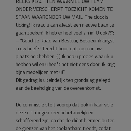
REEKS KLACHTEN WAARMEE UW TEAM
ONDER VERSCHERPT TOEZICHT KOMEN TE
STAAN WAARONDER UW MAIL. The clock is
ticking! Ik raad u aan alvast een nieuwe baan te
gaan zoeken! Ik heb er heel veel zin in! U ook?!”;
– “Geachte Raad van Bestuur, Bespeur ik angst
in uw brief?! Terecht hoor, dat zou ik in uw
plaats ook hebben. (..) Ik heb u precies waar ik u
hebben wil en u heeft het niet eens door! Ik krijg
bijna medelijden met u!”.
Dit gedrag is uiteindelijk ten grondslag gelegd
aan de beëindiging van de overeenkomst.
De commissie stelt voorop dat ook in haar visie
deze uitlatingen zeer onbetamelijk en
schofferend zijn, en dat de cliënt hiermee buiten
de grenzen van het toelaatbare treedt, zodat