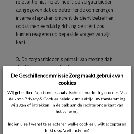
relevantie niet inziet, heeft de zorgaanbieder
aangegeven dat de betreffende opmerkingen
interne afspraken omtrent de cliënt betreffen
opdat men eenduidig richting de cliënt zou
kunnen reageren op bepaalde vragen van zijn
kant.
3. De zorgaanbieder is primair van mening dat
de cliënt niet-ontvankelijk dient te worden
verklaard voor zover de klachtonderdelen zien
De Geschillencommissie Zorg maakt gebruik van
cookies
op de zorgovereenkomst (wijkverpleging) van de
ouders van de cliënt, omdat de ouders hebben
Wij gebruiken functionele, analytische en marketing cookies. Via
aangegeven dat de cliënt hen bij het indienen
de knop Privacy & Cookies beleid kunt u altijd uw toestemming
wijzigen of intrekken (in de balk aan de rechteronderkant van
van klachten niet vertegenwoordigt. Subsidiair,
het scherm).
voor zover de cliënt ontvankelijk is in de
genoemde klachtonderdelen, stelt de
Indien u zelf wenst te selecteren welke cookies u wilt accepteren
klikt u op 'Zelf instellen'.
zorgaanbieder zich op het standpunt dat de