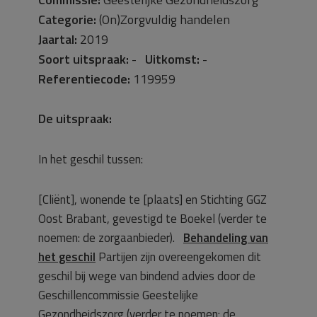
Categorie:
(On)Zorgvuldig handelen
Jaartal:
2019
Soort uitspraak:
-
Uitkomst:
-
Referentiecode:
119959
De uitspraak:
In het geschil tussen:
[Cliënt], wonende te [plaats] en Stichting GGZ
Oost Brabant, gevestigd te Boekel (verder te
noemen: de zorgaanbieder).
Behandeling van
het geschil
Partijen zijn overeengekomen dit
geschil bij wege van bindend advies door de
Geschillencommissie Geestelijke
Gezondheidszorg (verder te noemen: de