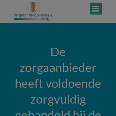

De
zorgaanbieder
heeft voldoende
zorgvuldig
gehandeld bij de