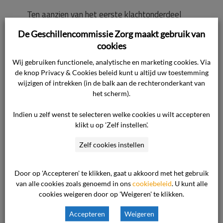
Ten aanzien van het eerste klachtonderdeel
wordt aangevoerd dat [naam moeder cliënt]
De Geschillencommissie Zorg maakt gebruik van
weliswaar als gevolg van een misverstand later
cookies
naar het ziekenhuis is gebracht dan de
Wij gebruiken functionele, analytische en marketing cookies. Via
bedoeling was, maar dat zij de chemokuur op de
de knop Privacy & Cookies beleid kunt u altijd uw toestemming
bewuste dag niet heeft gemist. Dit kan dan
wijzigen of intrekken (in de balk aan de rechteronderkant van
volgens de zorgaanbieder niet hebben geleid
het scherm).
tot medische schade.
Indien u zelf wenst te selecteren welke cookies u wilt accepteren
klikt u op 'Zelf instellen'.
Ten aanzien van het tweede klachtonderdeel
Zelf cookies instellen
merkt de zorgaanbieder op dat de cliënt ervoor
heeft gekozen de was thuis te zullen doen.
Door op 'Accepteren' te klikken, gaat u akkoord met het gebruik
Volgens het hiervoor geldende protocol was de
van alle cookies zoals genoemd in ons
cookiebeleid
. U kunt alle
zorgaanbieder niet gehouden het wasgoed
cookies weigeren door op 'Weigeren' te klikken.
voorgespoeld aan de cliënt mee te geven. De
Accepteren
Weigeren
zorgaanbieder stelt vast dat het niet gelukt is