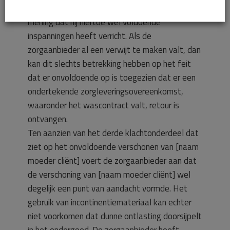
de cliënt hierover (tijdig) te informeren. Hij is van
mening dat hij hiertoe wel voldoende
inspanningen heeft verricht. Als de
zorgaanbieder al een verwijt te maken valt, dan
kan dit slechts betrekking hebben op het feit
dat er onvoldoende op is toegezien dat er een
ondertekende zorgleveringsovereenkomst,
waaronder het wascontract valt, retour is
ontvangen.
Ten aanzien van het derde klachtonderdeel dat
ziet op het onvoldoende verschonen van [naam
moeder cliënt] voert de zorgaanbieder aan dat
de verschoning van [naam moeder cliënt] wel
degelijk een punt van aandacht vormde. Het
gebruik van incontinentiemateriaal kan echter
niet voorkomen dat dunne ontlasting doorsijpelt