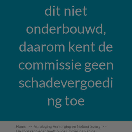
dit niet
onderbouwd,
daarom kent de
commissie geen
schadevergoedi
ng toe
Home
>>
Verpleging Verzorging en Geboortezorg
>>
De zorgaanbieder heeft bij de uitvoering van de