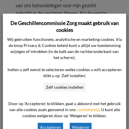
van zes behandelingen voor mijn gezicht
gekocht in de vestiging Almere. Na de eerste
behandeling was mijn huid heel erg beschadigd
De Geschillencommissie Zorg maakt gebruik van
door de behandeling en heb ik mijn resterende
cookies
geld terug gevraagd. Ik was erg geschrokken
Wij gebruiken functionele, analytische en marketing cookies. Via
van de behandeling en van de beschadiging. Ik
de knop Privacy & Cookies beleid kunt u altijd uw toestemming
wilde eventueel in plaats daarvan mijn armen
wijzigen of intrekken (in de balk aan de rechteronderkant van
het scherm).
laten behandelen. Daarvoor had ik een afspraak
gemaakt, maar de zaak was dicht. In mijn leven
Indien u zelf wenst te selecteren welke cookies u wilt accepteren
ben ik nog nooit zo slecht behandeld. De baas
klikt u op 'Zelf instellen'.
heeft mij gezegd dat ik niet meer welkom ben.
Zelf cookies instellen
Ik wil graag mijn geld terug.
Door op 'Accepteren' te klikken, gaat u akkoord met het gebruik
Standpunt van de ondernemer
van alle cookies zoals genoemd in ons
cookiebeleid
. U kunt alle
cookies weigeren door op 'Weigeren' te klikken.
Het standpunt van de ondernemer luidt in
Accepteren
Weigeren