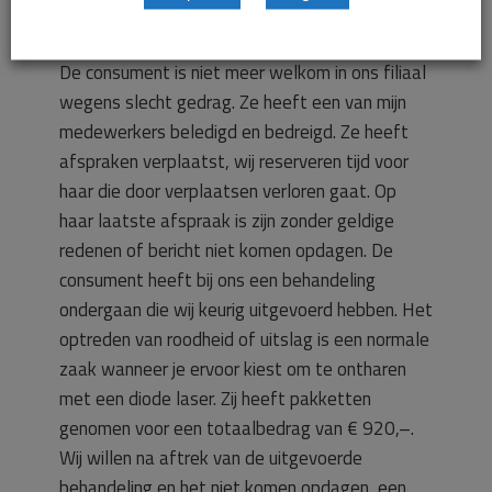
hoofdzaak als volgt.
De consument is niet meer welkom in ons filiaal
wegens slecht gedrag. Ze heeft een van mijn
medewerkers beledigd en bedreigd. Ze heeft
afspraken verplaatst, wij reserveren tijd voor
haar die door verplaatsen verloren gaat. Op
haar laatste afspraak is zijn zonder geldige
redenen of bericht niet komen opdagen. De
consument heeft bij ons een behandeling
ondergaan die wij keurig uitgevoerd hebben. Het
optreden van roodheid of uitslag is een normale
zaak wanneer je ervoor kiest om te ontharen
met een diode laser. Zij heeft pakketten
genomen voor een totaalbedrag van € 920,–.
Wij willen na aftrek van de uitgevoerde
behandeling en het niet komen opdagen, een