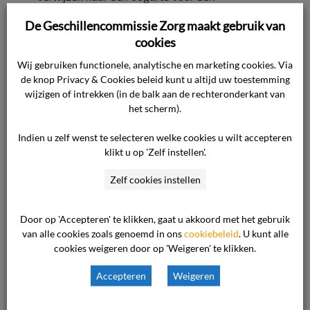
cataractoperatie. Een mogelijke oorzaak die wij
De Geschillencommissie Zorg maakt gebruik van
kunnen bedenken is het feit dat bijwerkingen
cookies
van het door de consument gebruikte medicijn,
Wij gebruiken functionele, analytische en marketing cookies. Via
zijnde Seroxat, in haar specifieke situatie een rol
de knop Privacy & Cookies beleid kunt u altijd uw toestemming
heeft gespeeld bij de progressieve ontwikkeling
wijzigen of intrekken (in de balk aan de rechteronderkant van
van de cataract. De consument kwam bij ons
het scherm).
zonder historie vooraf. Wij beschikten dus niet
Indien u zelf wenst te selecteren welke cookies u wilt accepteren
over gezichtsscherpten uit eerdere metingen. Zij
klikt u op 'Zelf instellen'.
had op dat moment geen visusklachten. De
Zelf cookies instellen
consument is door een andere optometriste
onderzocht. Wij nemen de mening van deze
optometriste als minder waardevol vanwege
Door op 'Accepteren' te klikken, gaat u akkoord met het gebruik
van alle cookies zoals genoemd in ons
cookiebeleid
. U kunt alle
het feit dat zij in praktische zin nauwelijks tot
cookies weigeren door op 'Weigeren' te klikken.
geen optometrische handelingen meer uitvoert.
De vraag blijft of een bedrijf als het onze
Accepteren
Weigeren
verantwoordelijk moet zijn voor het afzeggen