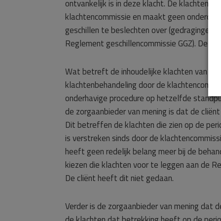
ontvankelijk is in deze klacht. De klachtenc
klachtencommissie en maakt geen onderdeel 
geschillen te beslechten over (gedragingen v
Reglement geschillencommissie GGZ). De klac
Wat betreft de inhoudelijke klachten van de c
klachtenbehandeling door de klachtencommiss
onderhavige procedure op hetzelfde standpun
de zorgaanbieder van mening is dat de cliënt i
Dit betreffen de klachten die zien op de per
is verstreken sinds door de klachtencommissi
heeft geen redelijk belang meer bij de behan
kiezen die klachten voor te leggen aan de R
De cliënt heeft dit niet gedaan.
Verder is de zorgaanbieder van mening dat de
de klachten dat betrekking heeft op de peri