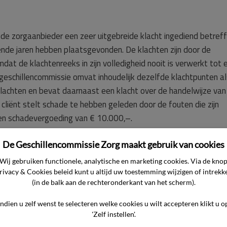
n de zorgaanbieder een zeer uitgebreide klacht ingediend betref
gende jaren hebben plaatsgevonden. De klachten zijn door de
at de klachtenreeks in zijn volledigheid nooit is verwerkt tot 
e geschillencommissie omvat inhoudelijk dezelfde klachtpunten a
klachten en bevat daarnaast een klacht over de handelwijze van
cliënt stelt schade te hebben geleden door de fouten die zijn
een schadevergoeding van € 10.000,–.
De Geschillencommissie Zorg maakt gebruik van cookies
rwijst de commissie naar de overgelegde stukken. In de kern k
Wij gebruiken functionele, analytische en marketing cookies. Via de kno
rivacy & Cookies beleid kunt u altijd uw toestemming wijzigen of intrekk
(in de balk aan de rechteronderkant van het scherm).
ekking tot de klacht over de werkwijze van de klachtencommiss
Indien u zelf wenst te selecteren welke cookies u wilt accepteren klikt u o
'Zelf instellen'.
gd is tot behandeling van die klacht dan wel dat de cliënt niet