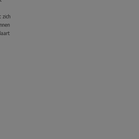
 zich
unnen
laart