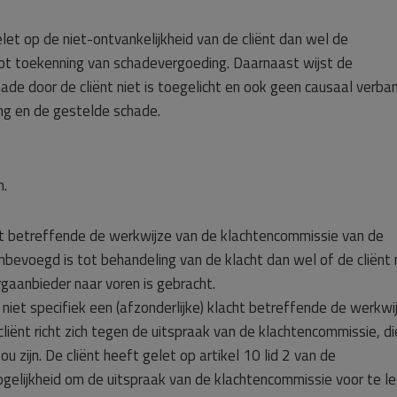
let op de niet-ontvankelijkheid van de cliënt dan wel de
ot toekenning van schadevergoeding. Daarnaast wijst de
de door de cliënt niet is toegelicht en ook geen causaal verba
ng en de gestelde schade.
n.
ht betreffende de werkwijze van de klachtencommissie van de
bevoegd is tot behandeling van de klacht dan wel of de cliënt 
zorgaanbieder naar voren is gebracht.
 niet specifiek een (afzonderlijke) klacht betreffende de werkwi
liënt richt zich tegen de uitspraak van de klachtencommissie, di
zou zijn. De cliënt heeft gelet op artikel 10 lid 2 van de
gelijkheid om de uitspraak van de klachtencommissie voor te l