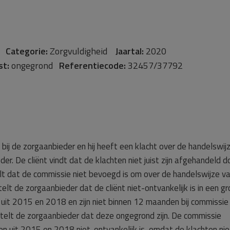
rg
Categorie:
Zorgvuldigheid
Jaartal:
2020
st:
ongegrond
Referentiecode:
32457/37792
 bij de zorgaanbieder en hij heeft een klacht over de handelswij
r. De cliënt vindt dat de klachten niet juist zijn afgehandeld d
lt dat de commissie niet bevoegd is om over de handelswijze v
lt de zorgaanbieder dat de cliënt niet-ontvankelijk is in een gr
k uit 2015 en 2018 en zijn niet binnen 12 maanden bij commissie
stelt de zorgaanbieder dat deze ongegrond zijn. De commissie
en uit 2015 en 2018 niet-ontvankelijk is, omdat de klachten nie