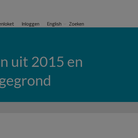
enloket
Inloggen
English
Zoeken
en uit 2015 en
ngegrond