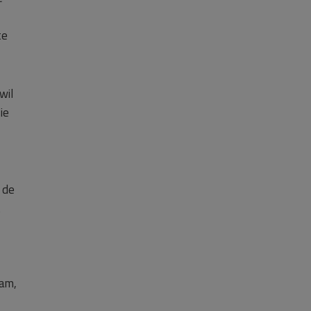
te
wil
ie
 de
t
dam,