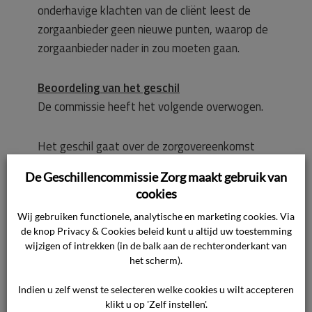
onderhavige klachten van de cliënt leest de
zorgaanbieder geen nieuwe punten, waarop de
zorgaanbieder nader in zou moeten gaan.
Beoordeling van het geschil
De commissie heeft het volgende overwogen.
Het geschil gaat over de zorgovereenkomst
tussen moeder en de zorgaanbieder. Moeder is
De Geschillencommissie Zorg maakt gebruik van
overleden, maar ook nabestaanden mogen een
cookies
klacht indienen, die ziet op de
Wij gebruiken functionele, analytische en marketing cookies. Via
zorgovereenkomst tussen de overledene en de
de knop Privacy & Cookies beleid kunt u altijd uw toestemming
zorgaanbieder. De cliënt is een nabestaande
wijzigen of intrekken (in de balk aan de rechteronderkant van
van moeder. Daarom is de Geschillencommissie
het scherm).
bevoegd om de klacht van de cliënt te
Indien u zelf wenst te selecteren welke cookies u wilt accepteren
behandelen.
klikt u op 'Zelf instellen'.