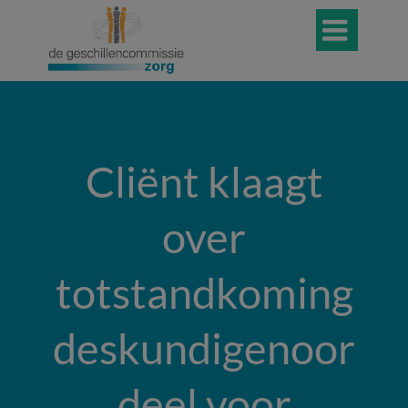

Cliënt klaagt
over
totstandkoming
deskundigenoor
deel voor