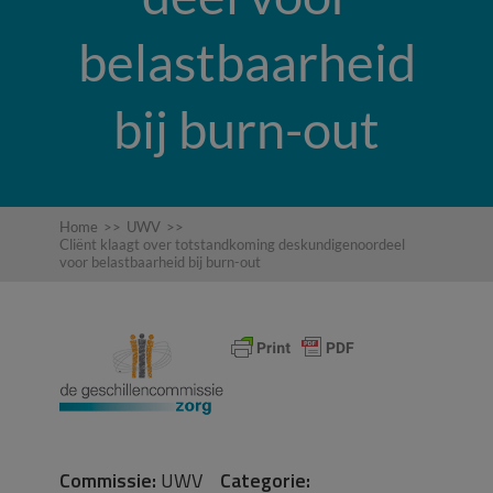
belastbaarheid
bij burn-out
Home
>>
UWV
>>
Cliënt klaagt over totstandkoming deskundigenoordeel
voor belastbaarheid bij burn-out
Commissie:
UWV
Categorie: