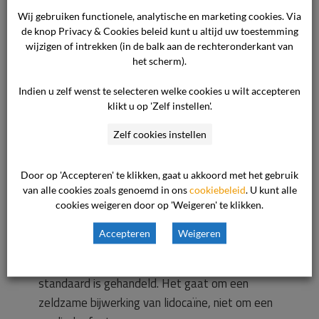
de anesthesioloog gevraagd. Gelet op de
Wij gebruiken functionele, analytische en marketing cookies. Via
de knop Privacy & Cookies beleid kunt u altijd uw toestemming
bijverschijnselen in combinatie met de medische
wijzigen of intrekken (in de balk aan de rechteronderkant van
achtergrond van ritmestoornissen en het tijdelijk
het scherm).
stoppen met antistolling door de cliënt is het
begrijpelijk dat er gedacht werd aan een
Indien u zelf wenst te selecteren welke cookies u wilt accepteren
klikt u op 'Zelf instellen'.
TIA/CVA. ln de verkoeverruimte is ook de
neuroloog gevraagd om mee te beoordelen of
Zelf cookies instellen
sprake kon zijn geweest van een TIA/CVA. Er is
een CT-scan gemaakt, waarop geen TIA/CVA
Door op 'Accepteren' te klikken, gaat u akkoord met het gebruik
gezien werd. De bij de cliënt opgetreden
van alle cookies zoals genoemd in ons
cookiebeleid
. U kunt alle
systemische bijwerkingen bij lidocaïne zijn
cookies weigeren door op 'Weigeren' te klikken.
zeldzaam. Gelet op de combinatie van
Accepteren
Weigeren
omstandigheden is de zorgaanbieder van
oordeel dat door beide artsen naar de medische
standaard is gehandeld. Het gaat om een
zeldzame bijwerking van lidocaïne, niet om een