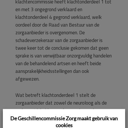
klachtencommissie heeft klachtonderdeel 1 tot
en met 3 ongegrond verklaard en
klachtonderdeel 4 gegrond verklaard, welk
oordeel door de Raad van Bestuur van de
zorgaanbieder is overgenomen. De
schadeverzekeraar van de zorgaanbieder is
twee keer tot de conclusie gekomen dat geen
sprake is van verwijtbaar onzorgvuldig handelen
van de behandelend artsen en heeft beide
aansprakelijkheidsstellingen dan ook
afgewezen.
Wat betreft klachtonderdeel 1 stelt de
zorgaanbieder dat zowel de neuroloog als de
uroloog zich hebben gedragen als goed
hulpverlener. Toen de bijverschijnselen bij de
De Geschillencommissie Zorg maakt gebruik van
cookies
cliënt zijn opgetreden is direct assistentie van