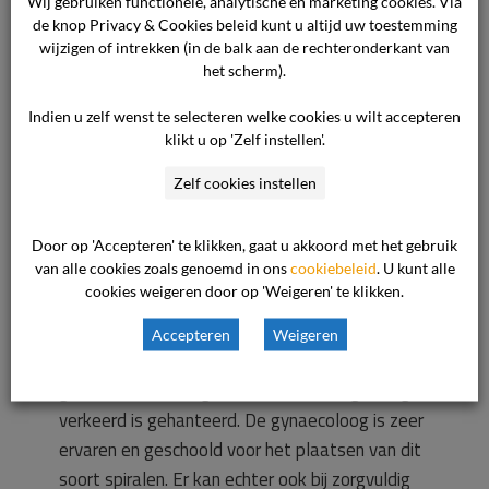
gat van de kogeltang. De wond werd in eerste
Wij gebruiken functionele, analytische en marketing cookies. Via
de knop Privacy & Cookies beleid kunt u altijd uw toestemming
instantie aangestipt met zilvernitraat. De
wijzigen of intrekken (in de balk aan de rechteronderkant van
bloeding hield echter desondanks aan, waarna
het scherm).
een hechting is geplaatst en een bloedstelpend
Indien u zelf wenst te selecteren welke cookies u wilt accepteren
middel is toegediend. Klaagster is met haar
klikt u op 'Zelf instellen'.
baby ter observatie op de afdeling Verloskunde
opgenomen en mocht, nadat was vastgesteld
Zelf cookies instellen
dat er geen sprake meer was van actieve
bloeding, met ontslag.
Door op 'Accepteren' te klikken, gaat u akkoord met het gebruik
van alle cookies zoals genoemd in ons
cookiebeleid
. U kunt alle
cookies weigeren door op 'Weigeren' te klikken.
Het ziekenhuis is van oordeel dat het inbrengen
van de Gynefix spiraal conform de standaard
Accepteren
Weigeren
met gebruikmaking van een kogeltang is
gebeurd. Er is niet gebleken dat de kogeltang
verkeerd is gehanteerd. De gynaecoloog is zeer
ervaren en geschoold voor het plaatsen van dit
soort spiralen. Er kan echter ook bij zorgvuldig