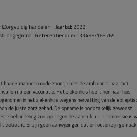
n)Zorgvuldig handelen
Jaartal:
2022
st:
ongegrond
Referentiecode:
133499/165765
et haar 3 maanden oude zoontje met de ambulance naar het
vallen na een vaccinatie. Het ziekenhuis heeft hen naar huis
 opgenomen in het ziekenhuis wegens hervatting van de epileptis
zoon de juiste zorg gehad. De opname is noodzakelijk geweest
este behandeling zou zijn tegen de aanvallen. De commissie is v
ft betracht. Er zijn geen aanwijzingen dat er fouten zijn gemaak