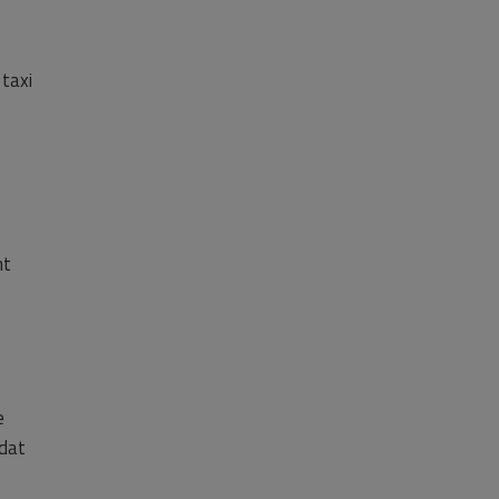
taxi
mt
e
 dat