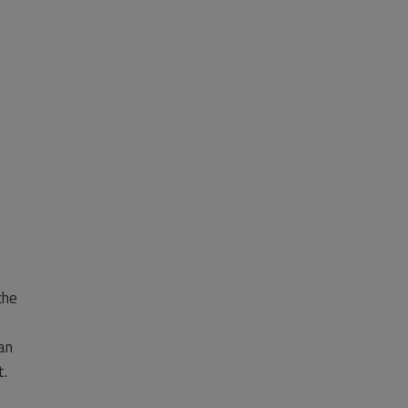
che
an
t.