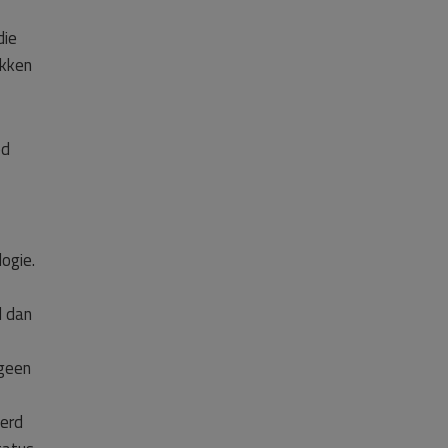
die
ikken
ed
ogie.
d dan
 geen
oerd