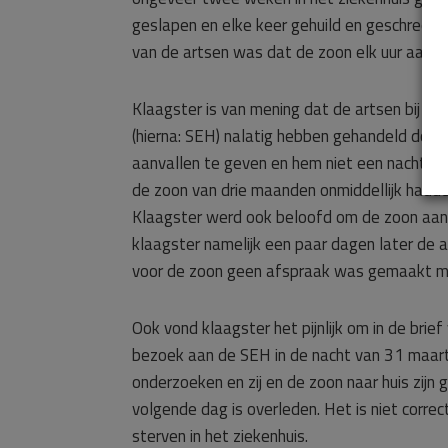
geslapen en elke keer gehuild en geschreeuw
van de artsen was dat de zoon elk uur aanva
Klaagster is van mening dat de artsen bij h
(hierna: SEH) nalatig hebben gehandeld door 
aanvallen te geven en hem niet een nacht in 
de zoon van drie maanden onmiddellijk hadd
Klaagster werd ook beloofd om de zoon aan t
klaagster namelijk een paar dagen later de af
voor de zoon geen afspraak was gemaakt m
Ook vond klaagster het pijnlijk om in de brie
bezoek aan de SEH in de nacht van 31 maart
onderzoeken en zij en de zoon naar huis zijn
volgende dag is overleden. Het is niet corre
sterven in het ziekenhuis.