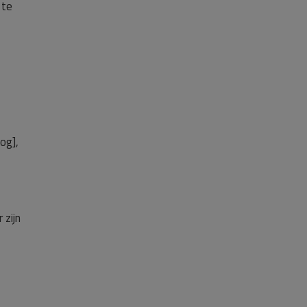
 te
og],
 zijn