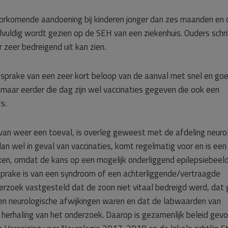
oorkomende aandoening bij kinderen jonger dan zes maanden en 
lvuldig wordt gezien op de SEH van een ziekenhuis. Ouders schr
r zeer bedreigend uit kan zien.
sprake van een zeer kort beloop van de aanval met snel en go
maar eerder die dag zijn wel vaccinaties gegeven die ook een
s.
an weer een toeval, is overleg geweest met de afdeling neurol
dan wel in geval van vaccinaties, komt regelmatig voor en is een
kken, omdat de kans op een mogelijk onderliggend epilepsiebeel
er sprake is van een syndroom of een achterliggende/vertraagde
derzoek vastgesteld dat de zoon niet vitaal bedreigd werd, dat
n neurologische afwijkingen waren en dat de labwaarden van
 herhaling van het onderzoek. Daarop is gezamenlijk beleid gev