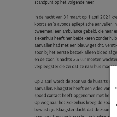
standpunt op het volgende neer.
In de nacht van 31 maart op 1 april 2021 kr
koorts en ’s avonds epileptische aanvallen,
tweemaal een ambulance gebeld, die haar en
ziekenhuis heeft hen beide keren zonder hul
aanvallen had met een blauw gezicht, verstikk
zoon bij het eerste bezoek alleen bloed af
en de zoon ‘s nachts 2,5 uur moeten wachten
verpleegster die zei dat ze naar huis moeste
Op 2 april wordt de zoon via de huisarts in
aanvallen. Klaagster heeft een video van een
P
spoed contact heeft opgenomen met het ziek
Op weg naar het ziekenhuis kreeg de zoon opn
bewustzijn. Klaagster dacht dat de zoon do
ongeveer twee weken in het ziekenhuis gelege