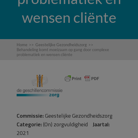
wensen cliënte
Home
>>
Geestelijke Gezondheidszorg
>>
Behandeling komt moeizaam op gang door complexe
problematiek en wensen cliënte
Commissie:
Geestelijke Gezondheidszorg
Categorie:
(On) zorgvuldigheid
Jaartal:
2021