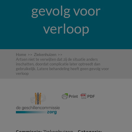
gevolg voor
verloop
Home
>>
Ziekenhuizen
>>
Artsen niet te verwijten dat zij de situatie anders
inschatten, doordat complicatie later optreedt dan
gebruikelijk. Latere behandeling heeft geen gevolg voor
verloop
Commissie:
Ziekenhuizen
Categorie: