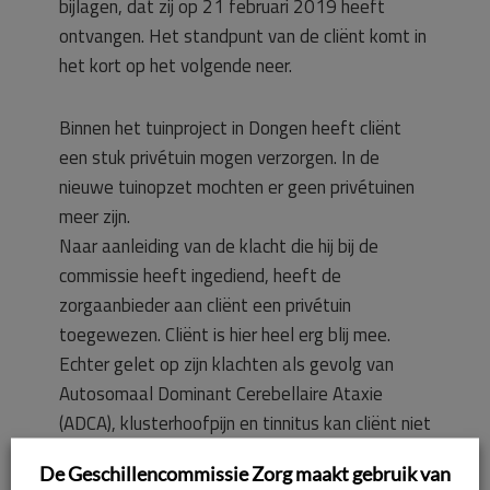
bijlagen, dat zij op 21 februari 2019 heeft
ontvangen. Het standpunt van de cliënt komt in
het kort op het volgende neer.
Binnen het tuinproject in Dongen heeft cliënt
een stuk privétuin mogen verzorgen. In de
nieuwe tuinopzet mochten er geen privétuinen
meer zijn.
Naar aanleiding van de klacht die hij bij de
commissie heeft ingediend, heeft de
zorgaanbieder aan cliënt een privétuin
toegewezen. Cliënt is hier heel erg blij mee.
Echter gelet op zijn klachten als gevolg van
Autosomaal Dominant Cerebellaire Ataxie
(ADCA), klusterhoofpijn en tinnitus kan cliënt niet
zelfstandig zijn tuin bereiken. Hij moet via de
De Geschillencommissie Zorg maakt gebruik van
centrale (gemeenschappelijke) tuin zijn stukje