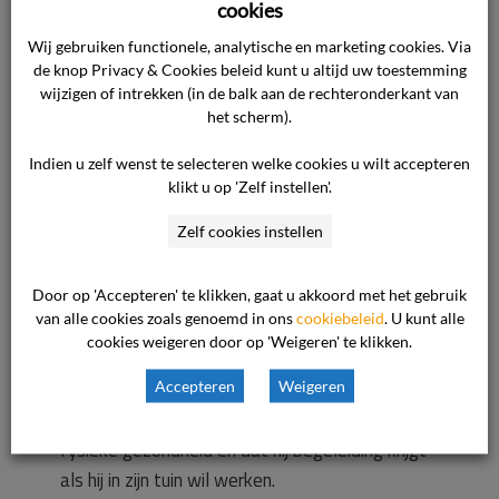
cookies
land bereiken en gelet op het omgevingslawaai
Wij gebruiken functionele, analytische en marketing cookies. Via
is dit zonder begeleiding niet te doen.
de knop Privacy & Cookies beleid kunt u altijd uw toestemming
wijzigen of intrekken (in de balk aan de rechteronderkant van
Cliënt verwijt de zorgaanbieder dat de
het scherm).
begeleiders die voor in het tuinproject zijn
Indien u zelf wenst te selecteren welke cookies u wilt accepteren
aangesteld niet voldoende op de hoogte zijn
klikt u op 'Zelf instellen'.
gebracht van zijn klachten. Hun houding is
Zelf cookies instellen
stroperig en is te laconiek aangaande zijn
klachten. Er lopen nu ook allemaal nieuwe
begeleiders rond die hij niet kent.
Door op 'Accepteren' te klikken, gaat u akkoord met het gebruik
van alle cookies zoals genoemd in ons
cookiebeleid
. U kunt alle
cookies weigeren door op 'Weigeren' te klikken.
Cliënt verzoekt de commissie te
bewerkstelligen dat de begeleiding op de
Accepteren
Weigeren
hoogte wordt gebracht van zijn psychische en
fysieke gezondheid en dat hij begeleiding krijgt
als hij in zijn tuin wil werken.