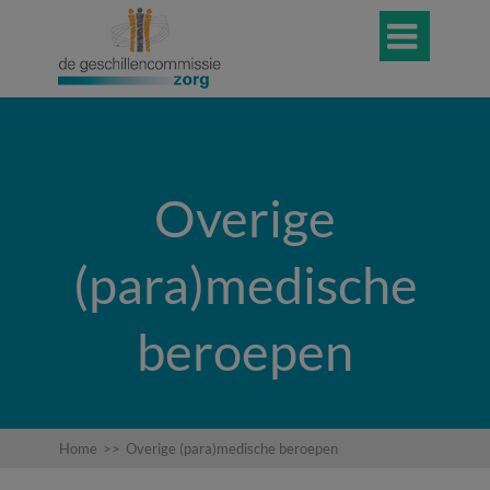

Overige
(para)medische
beroepen
Home
>>
Overige (para)medische beroepen