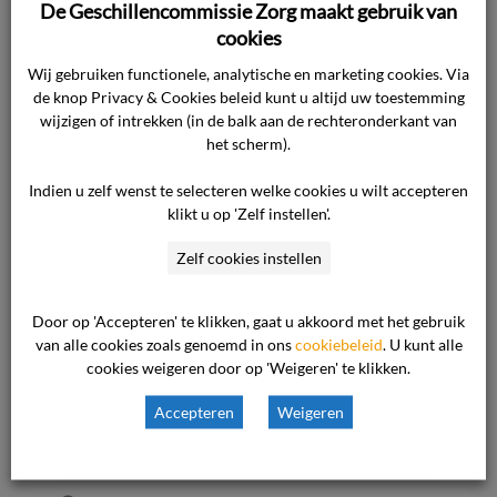
schadevergoedin
De Geschillencommissie Zorg maakt gebruik van
cookies
g
Wij gebruiken functionele, analytische en marketing cookies. Via
de knop Privacy & Cookies beleid kunt u altijd uw toestemming
wijzigen of intrekken (in de balk aan de rechteronderkant van
Waar gaat de uitspraak over De manier waarop
het scherm).
een anesthesioloog met de cliënte omging
(bejegening) was niet juist. Daardoor kan zij niet
Indien u zelf wenst te selecteren welke cookies u wilt accepteren
meer terecht bij het desbetreffende ziekenhuis
klikt u op 'Zelf instellen'.
voor behandeling. De cliënte moet extra
Zelf cookies instellen
zorgkosten maken voor een verdere
behandeling bij een ander ziekenhuis. De
Door op 'Accepteren' te klikken, gaat u akkoord met het gebruik
commissie oordeelt dat de anesthesioloog niet
van alle cookies zoals genoemd in ons
cookiebeleid
. U kunt alle
heeft gehandeld zoals van […]
cookies weigeren door op 'Weigeren' te klikken.
Accepteren
Weigeren
Lees verder