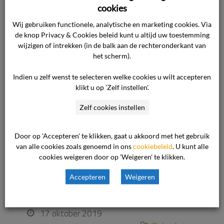
niet komen vast
cookies
te staan
Wij gebruiken functionele, analytische en marketing cookies. Via
de knop Privacy & Cookies beleid kunt u altijd uw toestemming
wijzigen of intrekken (in de balk aan de rechteronderkant van
Waar gaat de uitspraak over Keuze van het
het scherm).
ziekenhuis om de onderzoeksfase van de
Indien u zelf wenst te selecteren welke cookies u wilt accepteren
behandeling zonder toediening van verdoving te
klikt u op 'Zelf instellen'.
verrichten, is begrijpelijk en gebruikelijk gelet op
Zelf cookies instellen
het risico van het terugvloeien van de
maaginhoud bij het gebruik van een roesje. Ook
Door op 'Accepteren' te klikken, gaat u akkoord met het gebruik
de afweging die is gemaakt bij het plaatsen van
van alle cookies zoals genoemd in ons
cookiebeleid
. U kunt alle
de stent, is begrijpelijk […]
cookies weigeren door op 'Weigeren' te klikken.
Accepteren
Weigeren
Lees verder
17 oktober 2019
