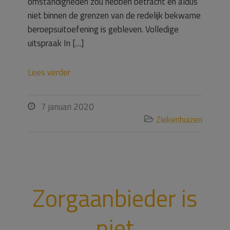
omstandigheden zou hebben betracht en aldus
niet binnen de grenzen van de redelijk bekwame
beroepsuitoefening is gebleven. Volledige
uitspraak In […]
Lees verder
7 januari 2020

Ziekenhuizen

Zorgaanbieder is
niet