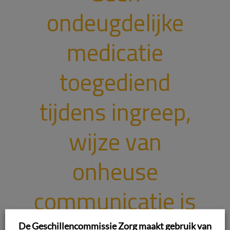
ondeugdelijke
medicatie
toegediend
tijdens ingreep,
wijze van
onheuse
communicatie is
De Geschillencommissie Zorg maakt gebruik van